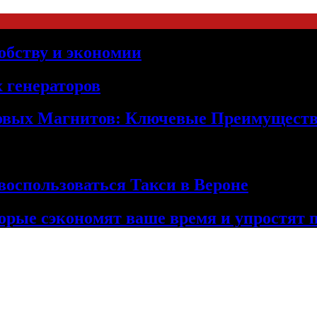
обству и экономии
 генераторов
овых Магнитов: Ключевые Преимущест
оспользоваться Такси в Вероне
орые сэкономят ваше время и упростят 