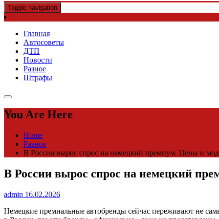
Toggle navigation
Главная
Автосоветы
ДТП
Новости
Разное
Штрафы
You Are Here
Home
Разное
В России вырос спрос на немецкий премиум. Цены и моде
В России вырос спрос на немецкий прем
admin
16.02.2026
Немецкие премиальные автобренды сейчас переживают не самые