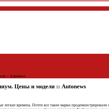
ли :: Autonews
иум. Цены и модели :: Autonews
 легкие времена. Почти все такие марки продемонстрировали о