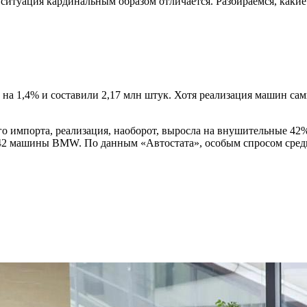
, ситуация кардинальным образом отличается. Разбираемся, каки
а 1,4% и составили 2,17 млн штук. Хотя реализация машин сам
ого импорта, реализация, наоборот, выросла на внушительные 42
742 машины BMW. По данным «Автостата», особым спросом среди