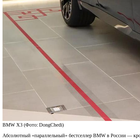
BMW X3
(Фото: DongChedi)
Абсолютный «параллельный» бестселлер BMW в России — кросс