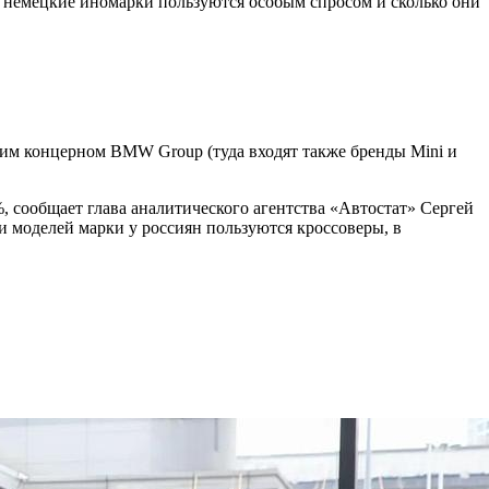
е немецкие иномарки пользуются особым спросом и сколько они
им концерном BMW Group (туда входят также бренды Mini и
%, сообщает глава аналитического агентства «Автостат» Сергей
 моделей марки у россиян пользуются кроссоверы, в