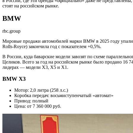
в России, где эти бренды «официально» даже не представлены
стоят на российском рынке.
BMW
rbc.group
Мировые продажи автомобилей марки BMW в 2025 году упали н
Rolls-Royce) закончила год с показателем +0,5%.
В России, куда баварские модели завозят по схеме параллельн
Целиков. Всего за год на российском рынке было продано 16 
лидерах — модели Х3, Х5 и Х1.
BMW X3
Мотор: 2,0 литра (258 л.с.)
Коробка передач: восьмиступенчатый «автомат»
Привод: полный
Цена: от 7 360 000 руб.