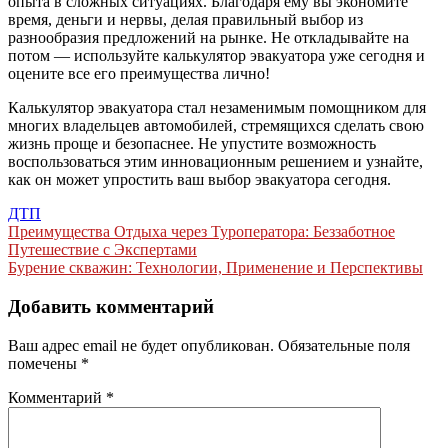
опыта в сложных ситуациях. Благодаря ему вы экономите
время, деньги и нервы, делая правильный выбор из
разнообразия предложений на рынке. Не откладывайте на
потом — используйте калькулятор эвакуатора уже сегодня и
оцените все его преимущества лично!
Калькулятор эвакуатора стал незаменимым помощником для
многих владельцев автомобилей, стремящихся сделать свою
жизнь проще и безопаснее. Не упустите возможность
воспользоваться этим инновационным решением и узнайте,
как он может упростить ваш выбор эвакуатора сегодня.
ДТП
Навигация
Преимущества Отдыха через Туроператора: Беззаботное
Путешествие с Экспертами
по
Бурение скважин: Технологии, Применение и Перспективы
записям
Добавить комментарий
Ваш адрес email не будет опубликован.
Обязательные поля
помечены
*
Комментарий
*