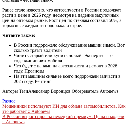
системы «Честный знак».
Ранее стало известно, что автозапчасти в России продолжат
расти в цене в 2026 году, несмотря на падение закупочных
цен на оптовом рынке. Рост цен по стеклам составил 50%, а
тормозные жидкости подорожали строе.
Читайте также:
В России подорожало обслуживание машин зимой. Вот
сколько тратят водители
Чинить старый или купить новый. Эксперты — о
содержании автомобиля
Что будет с ценами на автозапчасти и ремонт в 2026
году. Прогнозы
На эти машины сильнее всего подорожали запчасти в
2025 году. Рейтинг
Авторы Теги
Александр Воронцов Обозреватель Autonews
Разное
Навигация
Мошенники используют ИИ для обмана автомобилистов. Как
это работает :: Autonews
по
В России вырос спрос на немецкий премиум. Цены и модели
записям
:: Autonews