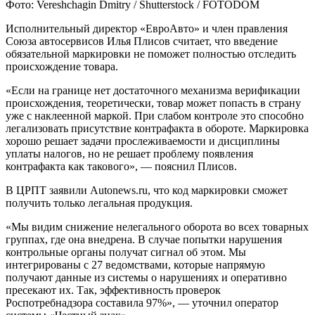
Фото: Vereshchagin Dmitry / Shutterstock / FOTODOM
Исполнительный директор «ЕвроАвто» и член правления
Союза автосервисов Илья Плисов считает, что введение
обязательной маркировки не поможет полностью отследить
происхождение товара.
«Если на границе нет достаточного механизма верификации
происхождения, теоретически, товар может попасть в страну
уже с наклеенной маркой. При слабом контроле это способно
легализовать присутствие контрафакта в обороте. Маркировка
хорошо решает задачи прослеживаемости и дисциплины
уплаты налогов, но не решает проблему появления
контрафакта как такового», — пояснил Плисов.
В ЦРПТ заявили Autonews.ru, что код маркировки сможет
получить только легальная продукция.
«Мы видим снижение нелегального оборота во всех товарных
группах, где она внедрена. В случае попытки нарушения
контрольные органы получат сигнал об этом. Мы
интегрированы с 27 ведомствами, которые напрямую
получают данные из системы о нарушениях и оперативно
пресекают их. Так, эффективность проверок
Роспотребнадзора составила 97%», — уточнил оператор