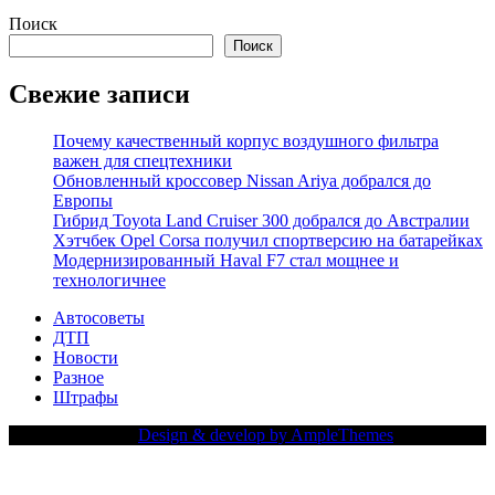
Поиск
Поиск
Свежие записи
Почему качественный корпус воздушного фильтра
важен для спецтехники
Обновленный кроссовер Nissan Ariya добрался до
Европы
Гибрид Toyota Land Cruiser 300 добрался до Австралии
Хэтчбек Opel Corsa получил спортверсию на батарейках
Модернизированный Haval F7 стал мощнее и
технологичнее
Автосоветы
ДТП
Новости
Разное
Штрафы
Copy Right Text |
Design & develop by AmpleThemes