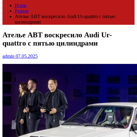
Home
Разное
Ателье ABT воскресило Audi Ur-quattro с пятью
цилиндрами
Ателье ABT воскресило Audi Ur-
quattro с пятью цилиндрами
admin
07.05.2025