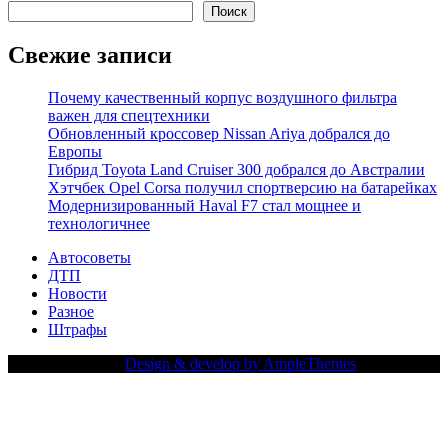
Поиск
Свежие записи
Почему качественный корпус воздушного фильтра
важен для спецтехники
Обновленный кроссовер Nissan Ariya добрался до
Европы
Гибрид Toyota Land Cruiser 300 добрался до Австралии
Хэтчбек Opel Corsa получил спортверсию на батарейках
Модернизированный Haval F7 стал мощнее и
технологичнее
Автосоветы
ДТП
Новости
Разное
Штрафы
Copy Right Text |
Design & develop by AmpleThemes