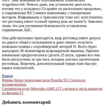
ABT. Увы, компания не опубликовала технических
подробностей. Неясно даже, как установлен двигатель,
потому что у исходного Ur-quattro он расположен продольно,
а современные RS 3 имеют компоновку с поперечным
мотором. Информации о трансмиссии тоже нет, хотя понятно,
что рестомод имеет полный привод (как же иначе?). Заявлено
лишь, что для улучшения безопасности установлена
современная АБС.
Она действительно пригодится, ведь рестомод имеет допуск
на дороги общего пользования и даже сможет получить
немецкие номера с олдтаймерской литерой H. Всего будет
выпущено 30 экземпляров возрожденной машины. Причем
изначально предполагалось сделать 25 штук, однако все они
были раскуплены за три часа, которые длилась презентация
рестомода. Впрочем, дополнительный тираж тоже быстро
нашел покупателей.
Разное
Навигация
Фирма Singer переосмыслила Porsche 911 Carrera из
восьмидесятых
по
Спецверсия купе Mercedes-AMG GT сделана в честь команды
записям
из фильма F1
Добавить комментарий