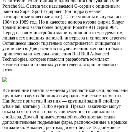
Если точно, то источником вдохновения послужило купе
Porsche 911 Carrera так называемой G-серии с опционным
пакетом Super Sport Equipment (он подразумевает
расширенные колесные арки). Такие машины выпускались с
1984 по 1989 год. Но в качестве донора кузова фирма Singer
традиционно взяла более поздний Porsche 911 серии 964.
Перед началом постройки машину полностью «раздевают»,
лишая всех внешних панелей, интерьера и силового агрегата.
Оставшееся шасси тщательно осматривается, очищается и
усиливается. Для расчетов по увеличению жесткости были
привлечены инженеры отделения Red Bull Advanced
Technologies, которые помогли разработать комплект
композитных и стальных усилителей для оригинального
кузова.
Все внешние панели заменены углепластиковыми, добавлены
крупные воздухозаборники и аэродинамические элементы.
Наиболее приметный из них — крупный задний спойлер
whale tail, взятый у Turbo-версий. Правда, заказчики могут
отказаться от него в пользу современного выдвижного
спойлера. Другой примечательной особенностью стали
дополнительные подъемные фары, расположенные в крышке
багажника. Наконец, рестомод имеет белые 18-дюймовые