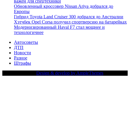
важен для спецтехники
Обновленный кроссовер Nissan Ariya добрался до
Европы
Гибрид Toyota Land Cruiser 300 добрался до Австралии
Хэтчбек Opel Corsa получил спортверсию на батарейках
Модернизированный Haval F7 стал мощнее и
технологичнее
Автосоветы
ДТП
Новости
Разное
Штрафы
Copy Right Text |
Design & develop by AmpleThemes