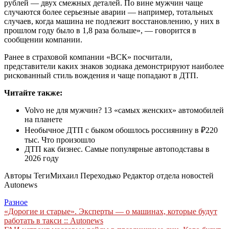
рублей — двух смежных деталей. По вине мужчин чаще
случаются более серьезные аварии — например, тотальных
случаев, когда машина не подлежит восстановлению, у них в
прошлом году было в 1,8 раза больше», — говорится в
сообщении компании.
Ранее в страховой компании «ВСК» посчитали,
представители каких знаков зодиака демонстрируют наиболее
рискованный стиль вождения и чаще попадают в ДТП.
Читайте также:
Volvo не для мужчин? 13 «самых женских» автомобилей
на планете
Необычное ДТП с быком обошлось россиянину в ₽220
тыс. Что произошло
ДТП как бизнес. Самые популярные автоподставы в
2026 году
Авторы Теги
Михаил Переходько Редактор отдела новостей
Autonews
Разное
Навигация
«Дорогие и старые». Эксперты — о машинах, которые будут
работать в такси :: Autonews
по