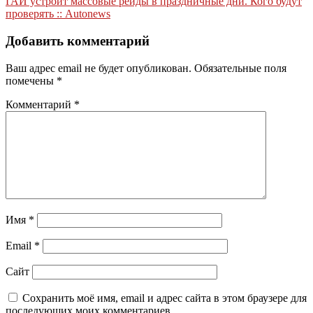
ГАИ устроит массовые рейды в праздничные дни. Кого будут
записям
проверять :: Autonews
Добавить комментарий
Ваш адрес email не будет опубликован.
Обязательные поля
помечены
*
Комментарий
*
Имя
*
Email
*
Сайт
Сохранить моё имя, email и адрес сайта в этом браузере для
последующих моих комментариев.