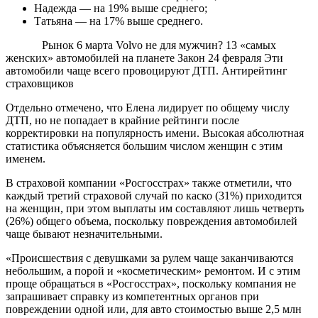
Надежда — на 19% выше среднего;
Татьяна — на 17% выше среднего.
Топ-13
Рынок
6 марта
Volvo не для мужчин? 13 «самых
женских» автомобилей на планете
Закон
24 февраля
Эти
автомобили чаще всего провоцируют ДТП. Антирейтинг
страховщиков
Отдельно отмечено, что Елена лидирует по общему числу
ДТП, но не попадает в крайние рейтинги после
корректировки на популярность имени. Высокая абсолютная
статистика объясняется большим числом женщин с этим
именем.
В страховой компании «Росгосстрах» также отметили, что
каждый третий страховой случай по каско (31%) приходится
на женщин, при этом выплаты им составляют лишь четверть
(26%) общего объема, поскольку повреждения автомобилей
чаще бывают незначительными.
«Происшествия с девушками за рулем чаще заканчиваются
небольшим, а порой и «косметическим» ремонтом. И с этим
проще обращаться в «Росгосстрах», поскольку компания не
запрашивает справку из компетентных органов при
повреждении одной или, для авто стоимостью выше 2,5 млн