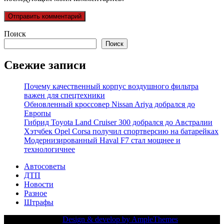
Поиск
Поиск
Свежие записи
Почему качественный корпус воздушного фильтра
важен для спецтехники
Обновленный кроссовер Nissan Ariya добрался до
Европы
Гибрид Toyota Land Cruiser 300 добрался до Австралии
Хэтчбек Opel Corsa получил спортверсию на батарейках
Модернизированный Haval F7 стал мощнее и
технологичнее
Автосоветы
ДТП
Новости
Разное
Штрафы
Copy Right Text |
Design & develop by AmpleThemes