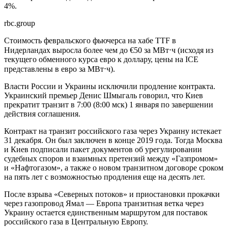
4%.
rbc.group
Стоимость февральского фьючерса на хабе TTF в
Нидерландах выросла более чем до €50 за МВт⋅ч (исходя из
текущего обменного курса евро к доллару, цены на ICE
представлены в евро за МВт⋅ч).
Власти России и Украины исключили продление контракта.
Украинский премьер Денис Шмыгаль говорил, что Киев
прекратит транзит в 7:00 (8:00 мск) 1 января по завершении
действия соглашения.
Контракт на транзит российского газа через Украину истекает
31 декабря. Он был заключен в конце 2019 года. Тогда Москва
и Киев подписали пакет документов об урегулировании
судебных споров и взаимных претензий между «Газпромом»
и «Нафтогазом», а также о новом транзитном договоре сроком
на пять лет с возможностью продления еще на десять лет.
После взрыва «Северных потоков» и приостановки прокачки
через газопровод Ямал — Европа транзитная ветка через
Украину остается единственным маршрутом для поставок
российского газа в Центральную Европу.