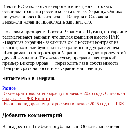
Власти ЕС заявляют, что европейские страны готовы к
остановке транзита российского газа через Украину. Однако
получатели российского газа — Венгрия и Словакия —
выражали желание продолжать закупать его.
По словам президента России Владимира Путина, на Украине
рассматривают вариант, что другая компания вместо НАК
«Нафтогаз Украины» заключила бы с Россией контракт на
транзит, который будет идти до границы под управлением
«Газпрома», а по территории Украины — под контролем этой
другой компании. Похожую схему предлагал венгерский
премьер Виктор Орбан — переводить газ в собственность
Венгрии сразу на российско-украинской границе.
Читайте РБК в Telegram.
Разное
Навигация
Какие криптовалюты вырастут в начале 2025 года. Список от
Grayscale :: РБК.Крипто
по
Что и как подорожает для россиян в начале 2025 года — РБК
записям
Добавить комментарий
Ваш адрес email не будет опубликован.
Обязательные поля