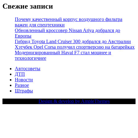
Свежие записи
Почему качественный корпус воздушного фильтра
важен для спецтехники
Обновленный кроссовер Nissan Ariya добрался до
Европы
Гибрид Toyota Land Cruiser 300 добрался до Австралии
Хэтчбек Opel Corsa получил спортверсию на батарейках
Модернизированный Haval F7 стал мощнее и
технологичнее
Автосоветы
ДТП
Новости
Разное
Штрафы
Copy Right Text |
Design & develop by AmpleThemes