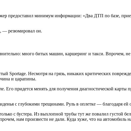
жер предоставил минимум информации: «Два ДТП по базе, приез
», — резюмировал он.
ительно: много битых машин, каршеринг и такси. Впрочем, не фа
ый Sportage. Несмотря на грязь, никаких критических поврежде
вчина и царапины.
ле. Его придется менять для получения диагностической карты 
иденья с глубокими трещинами. Руль в оплетке — благодаря ей о
о только с бустера. Из выхлопной трубы тут же повалил густой
прочем, нам произвести не дали. Куда хуже, что на автомобиль 