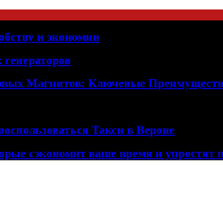
обству и экономии
 генераторов
овых Магнитов: Ключевые Преимущест
оспользоваться Такси в Вероне
орые сэкономят ваше время и упростят 