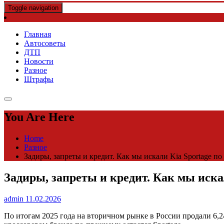
Toggle navigation
Главная
Автосоветы
ДТП
Новости
Разное
Штрафы
You Are Here
Home
Разное
Задиры, запреты и кредит. Как мы искали Kia Sportage по
Задиры, запреты и кредит. Как мы искал
admin
11.02.2026
По итогам 2025 года на вторичном рынке в России продали 6,2