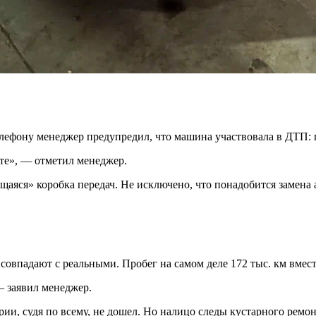
лефону менеджер предупредил, что машина участвовала в ДТП: 
сте», — отметил менеджер.
аяся» коробка передач. Не исключено, что понадобится замена а
овпадают с реальными. Пробег на самом деле 172 тыс. км вместо
— заявил менеджер.
ии, судя по всему, не дошел. Но налицо следы кустарного ремон