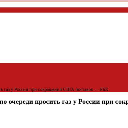
ть газ у России при сокращении США поставок — РБК
по очереди просить газ у России при 