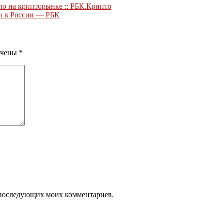
о на крипторынке :: РБК.Крипто
и в России — РБК
ечены
*
ля последующих моих комментариев.