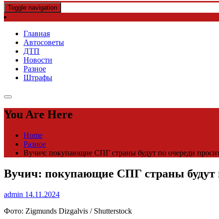
Toggle navigation
Главная
Автосоветы
ДТП
Новости
Разное
Штрафы
You Are Here
Home
Разное
Вучич: покупающие СПГ страны будут по очереди проси
Вучич: покупающие СПГ страны будут 
admin
14.11.2024
Фото: Zigmunds Dizgalvis / Shutterstock