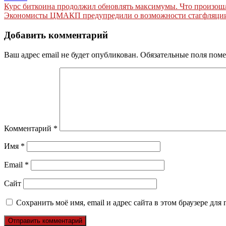
Навигация
Курс биткоина продолжил обновлять максимумы. Что произошл
Экономисты ЦМАКП предупредили о возможности стагфляци
по
записям
Добавить комментарий
Ваш адрес email не будет опубликован.
Обязательные поля пом
Комментарий
*
Имя
*
Email
*
Сайт
Сохранить моё имя, email и адрес сайта в этом браузере д