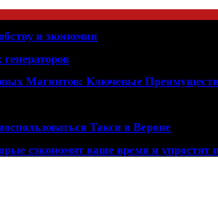
обству и экономии
 генераторов
овых Магнитов: Ключевые Преимущест
оспользоваться Такси в Вероне
орые сэкономят ваше время и упростят 