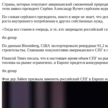
Страны, которые покупают американский сжиженный природный 
этом заявил президент Сербии Александр Вучич сербским журн
По словам сербского президента, никто в мире не знает, что д
роста внутреннего потребления и других собственных нужд.
«Тогда все станем в очередь, и те, кто запрещали российский г
rbc.group
По данным Bloomberg, США экспортировали рекордные 91,2 млн
строительства. Главными покупателями американского СПГ в 
Financial Times писала, что в настоящее время объем СПГ на р
топлива на рынке ограничено, и Европе придется конкурировать
rbc.group
Фон дер Ляйен призвала заменить российский СПГ в Европе 