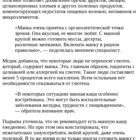
полезнее позволяет добавление орехов, фруктов, овощей,
цельнозерновых хлопьев и других полезных продуктов,
компенсирующих недостаток пищевых волокон, витаминов и
микроэлементов.
«Манка очень приятна с органолептической точки
зрения. Она вкусная, ее многие любят. С манной
крупой можно готовить муссы, десерты,
различные запеканки. Включать манку в рацион
правильно», — поделилась мнением специалист.
Медик добавила, что некоторые люди не переносят глютен,
который, содержит манка. Это, главным образом, пациенты с
целиакией или аллергией на глютен. Такие люди составляют
менее 5 процентов всего населения. Всем остальным нет
необходимости отказываться от глютена.
«В некоторых ситуациях манная каша особенно
востребована. Это могут быть воспалительные
заболевания желудка, трудности с пищеварением»,
— обратила внимание врач.
Пырьева уточнила, что не рекомендует есть манную кашу
ежедневно. Но при этом она констатировала, что
нежелательно злоупотреблять любой крупой, даже очень
полезной. В то же время если только иногда готовить манку с