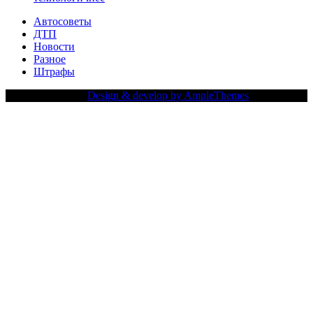
Автосоветы
ДТП
Новости
Разное
Штрафы
Copy Right Text |
Design & develop by AmpleThemes