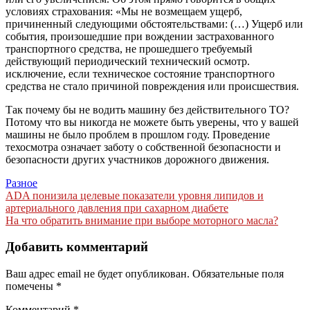
условиях страхования: «Мы не возмещаем ущерб,
причиненный следующими обстоятельствами: (…) Ущерб или
события, произошедшие при вождении застрахованного
транспортного средства, не прошедшего требуемый
действующий периодический технический осмотр.
исключение, если техническое состояние транспортного
средства не стало причиной повреждения или происшествия.
Так почему бы не водить машину без действительного ТО?
Потому что вы никогда не можете быть уверены, что у вашей
машины не было проблем в прошлом году. Проведение
техосмотра означает заботу о собственной безопасности и
безопасности других участников дорожного движения.
Разное
Навигация
ADA понизила целевые показатели уровня липидов и
артериального давления при сахарном диабете
по
На что обратить внимание при выборе моторного масла?
записям
Добавить комментарий
Ваш адрес email не будет опубликован.
Обязательные поля
помечены
*
Комментарий
*