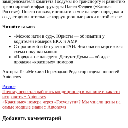
зампредседателя комитета Госдумы по транспорту и развитию
транспортной инфраструктуры Павел Федяев («Единая
Россия»). По его словам, инициатива «не наведет порядок» и
создаст дополнительные коррупционные риски в этой сфере.
Читайте также:
«Можно идти в суд». Юристы — об изъятии у
водителей номеров ЕКХ и АМР
С пропиской и без учета в ГАИ. Чем опасна киргизская
схема покупки машин
«Порядок не наведет». Депутат Думы — об идее
продажи «красивых» номеров
Авторы Теги
Михаил Переходько Редактор отдела новостей
Autonews
Разное
Навигация
Почему перестал работать кондиционер в машине и как это
исправить :: Autonews
по
«Красивые» номера через «Госуслуги»? Мы узнали цены на
записям
самые модные знаки :: Autonews
Добавить комментарий