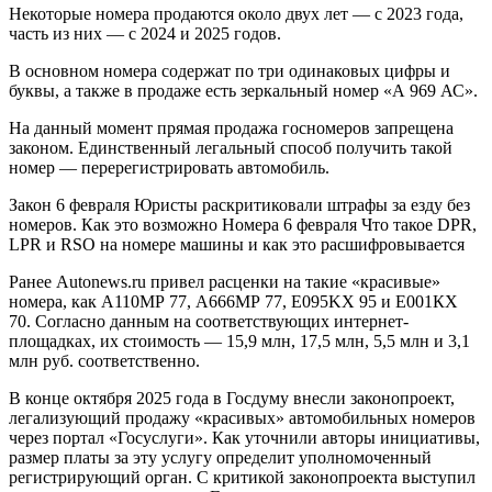
Некоторые номера продаются около двух лет — с 2023 года,
часть из них — с 2024 и 2025 годов.
В основном номера содержат по три одинаковых цифры и
буквы, а также в продаже есть зеркальный номер «А 969 АС».
На данный момент прямая продажа госномеров запрещена
законом. Единственный легальный способ получить такой
номер — перерегистрировать автомобиль.
Закон
6 февраля
Юристы раскритиковали штрафы за езду без
номеров. Как это возможно
Номера
6 февраля
Что такое DPR,
LPR и RSO на номере машины и как это расшифровывается
Ранее Autonews.ru привел расценки на такие «красивые»
номера, как A110МР 77, А666МР 77, Е095KX 95 и Е001КХ
70. Согласно данным на соответствующих интернет-
площадках, их стоимость — 15,9 млн, 17,5 млн, 5,5 млн и 3,1
млн руб. соответственно.
В конце октября 2025 года в Госдуму внесли законопроект,
легализующий продажу «красивых» автомобильных номеров
через портал «Госуслуги». Как уточнили авторы инициативы,
размер платы за эту услугу определит уполномоченный
регистрирующий орган. С критикой законопроекта выступил