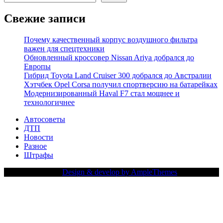
Свежие записи
Почему качественный корпус воздушного фильтра
важен для спецтехники
Обновленный кроссовер Nissan Ariya добрался до
Европы
Гибрид Toyota Land Cruiser 300 добрался до Австралии
Хэтчбек Opel Corsa получил спортверсию на батарейках
Модернизированный Haval F7 стал мощнее и
технологичнее
Автосоветы
ДТП
Новости
Разное
Штрафы
Copy Right Text |
Design & develop by AmpleThemes