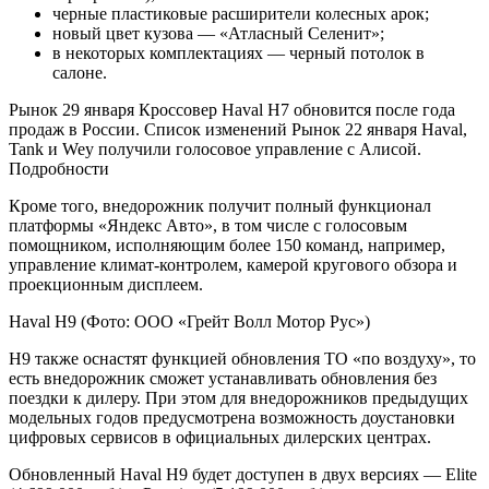
черные пластиковые расширители колесных арок;
новый цвет кузова — «Атласный Селенит»;
в некоторых комплектациях — черный потолок в
салоне.
Рынок
29 января
Кроссовер Haval H7 обновится после года
продаж в России. Список изменений
Рынок
22 января
Haval,
Tank и Wey получили голосовое управление с Алисой.
Подробности
Кроме того, внедорожник получит полный функционал
платформы «Яндекс Авто», в том числе с голосовым
помощником, исполняющим более 150 команд, например,
управление климат-контролем, камерой кругового обзора и
проекционным дисплеем.
Haval H9
(Фото: ООО «Грейт Волл Мотор Рус»)
H9 также оснастят функцией обновления ТО «по воздуху», то
есть внедорожник сможет устанавливать обновления без
поездки к дилеру. При этом для внедорожников предыдущих
модельных годов предусмотрена возможность доустановки
цифровых сервисов в официальных дилерских центрах.
Обновленный Haval H9 будет доступен в двух версиях — Elite