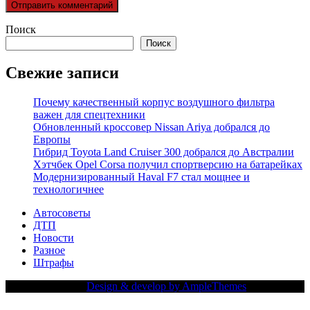
Поиск
Поиск
Свежие записи
Почему качественный корпус воздушного фильтра
важен для спецтехники
Обновленный кроссовер Nissan Ariya добрался до
Европы
Гибрид Toyota Land Cruiser 300 добрался до Австралии
Хэтчбек Opel Corsa получил спортверсию на батарейках
Модернизированный Haval F7 стал мощнее и
технологичнее
Автосоветы
ДТП
Новости
Разное
Штрафы
Copy Right Text |
Design & develop by AmpleThemes