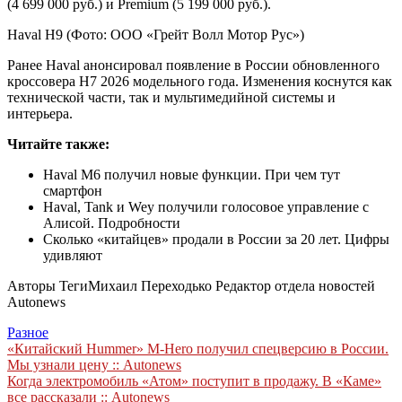
(4 699 000 руб.) и Premium (5 199 000 руб.).
Haval H9
(Фото: ООО «Грейт Волл Мотор Рус»)
Ранее Haval анонсировал появление в России обновленного
кроссовера H7 2026 модельного года. Изменения коснутся как
технической части, так и мультимедийной системы и
интерьера.
Читайте также:
Haval M6 получил новые функции. При чем тут
смартфон
Haval, Tank и Wey получили голосовое управление с
Алисой. Подробности
Сколько «китайцев» продали в России за 20 лет. Цифры
удивляют
Авторы Теги
Михаил Переходько Редактор отдела новостей
Autonews
Разное
Навигация
«Китайский Hummer» M-Hero получил спецверсию в России.
Мы узнали цену :: Autonews
по
Когда электромобиль «Атом» поступит в продажу. В «Каме»
записям
все рассказали :: Autonews