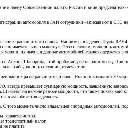
ие к члену Общественной палаты России и вице-председателю 
 регистрации автомобиля в ГАИ сотрудники «вписывают в СТС 
исление транспортного налога. Например, владелец Toyota RAV4
ем не примечательную машину». По его словам, мощность автомоб
цы машин, их имена и данные автомобилей также содержатся в 
оюза Антона Шапарина, этой проблеме уже не один месяц. При
на всю абсурдность ситуации, отмечает он.
шенный в 3 раза транспортный налог
Новости компаний
30 март
О, всегда превышает суммарную мощность, заявленную заводом 
ИБДД имеют на выходе разные мощности, что также показывает
ся в жалобе автовладельцев.
е. С того момента число владельцев гибридных автомобилей, по
ы, характеристики
за транспортный налог
ли не платить