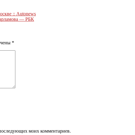
скве :: Autonews
Варламова — РБК
ечены
*
ля последующих моих комментариев.