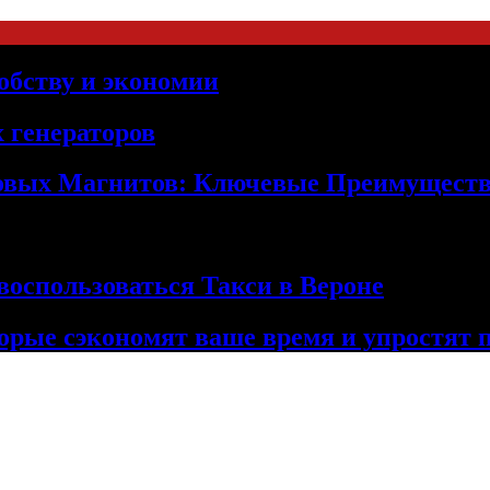
обству и экономии
 генераторов
овых Магнитов: Ключевые Преимущест
оспользоваться Такси в Вероне
орые сэкономят ваше время и упростят 