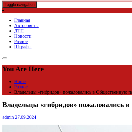
Toggle navigation
Главная
Автосоветы
ДТП
Новости
Разное
Штрафы
You Are Here
Home
Разное
Владельцы «гибридов» пожаловались в Общественную пал
Владельцы «гибридов» пожаловались в 
admin
27.09.2024