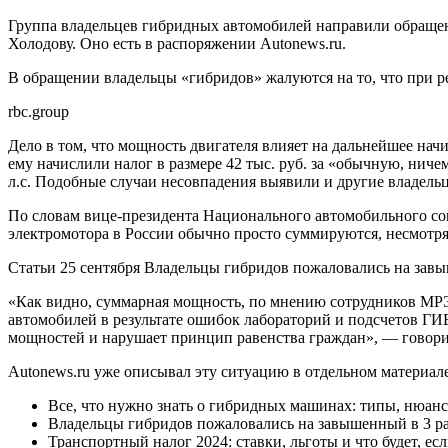
Группа владельцев гибридных автомобилей направили обращен
Холодову. Оно есть в распоряжении Autonews.ru.
В обращении владельцы «гибридов» жалуются на то, что при
rbc.group
Дело в том, что мощность двигателя влияет на дальнейшее нач
ему начислили налог в размере 42 тыс. руб. за «обычную, нич
л.с. Подобные случаи несовпадения выявили и другие владель
По словам вице-президента Национального автомобильного с
электромотора в России обычно просто суммируются, несмотря 
Статьи
25 сентября
Владельцы гибридов пожаловались на завы
«Как видно, суммарная мощность, по мнению сотрудников МРЭ
автомобилей в результате ошибок лабораторий и подсчетов Г
мощностей и нарушает принцип равенства граждан», — говорит
Autonews.ru уже описывал эту ситуацию в отдельном материал
Все, что нужно знать о гибридных машинах: типы, нюанс
Владельцы гибридов пожаловались на завышенный в 3 ра
Транспортный налог 2024: ставки, льготы и что будет, ес