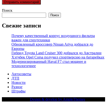
Поиск
Поиск
Свежие записи
Почему качественный корпус воздушного фильтра
важен для спецтехники
Обновленный кроссовер Nissan Ariya добрался до
Европы
Гибрид Toyota Land Cruiser 300 добрался до Австралии
Хэтчбек Opel Corsa получил спортверсию на батарейках
Модернизированный Haval F7 стал мощнее и
технологичнее
Автосоветы
ДТП
Новости
Разное
Штрафы
Copy Right Text |
Design & develop by AmpleThemes