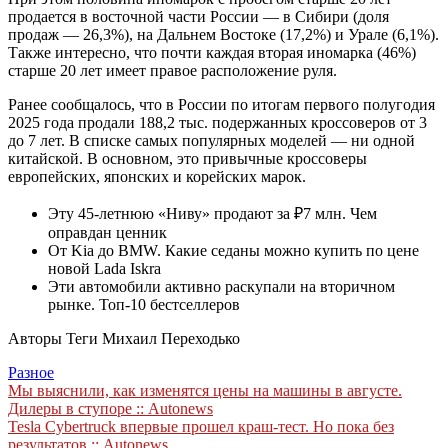
продается в восточной части России — в Сибири (доля
продаж — 26,3%), на Дальнем Востоке (17,2%) и Урале (6,1%).
Также интересно, что почти каждая вторая иномарка (46%)
старше 20 лет имеет правое расположение руля.
Ранее сообщалось, что в России по итогам первого полугодия
2025 года продали 188,2 тыс. подержанных кроссоверов от 3
до 7 лет. В списке самых популярных моделей — ни одной
китайской. В основном, это привычные кроссоверы
европейских, японских и корейских марок.
Эту 45-летнюю «Ниву» продают за ₽7 млн. Чем
оправдан ценник
От Kia до BMW. Какие седаны можно купить по цене
новой Lada Iskra
Эти автомобили активно раскупали на вторичном
рынке. Топ-10 бестселлеров
Авторы Теги Михаил Переходько
Разное
Навигация
Мы выяснили, как изменятся цены на машины в августе.
Дилеры в ступоре :: Autonews
по
Tesla Cybertruck впервые прошел краш-тест. Но пока без
записям
результатов :: Autonews