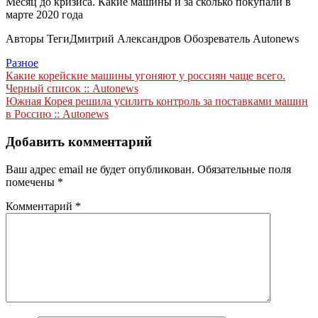
Месяц до кризиса. Какие машины и за сколько покупали в
марте 2020 года
Авторы Теги
Дмитрий Александров Обозреватель Autonews
Разное
Навигация
Какие корейские машины угоняют у россиян чаще всего.
Черный список :: Autonews
по
Южная Корея решила усилить контроль за поставками машин
записям
в Россию :: Autonews
Добавить комментарий
Ваш адрес email не будет опубликован.
Обязательные поля
помечены
*
Комментарий
*