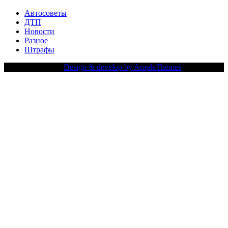
Автосоветы
ДТП
Новости
Разное
Штрафы
Copy Right Text |
Design & develop by AmpleThemes