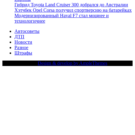
Гибрид Toyota Land Cruiser 300 добрался до Австралии
Хэтчбек Opel Corsa получил спортверсию на батарейках
Модернизированный Haval F7 стал мощнее и
технологичнее
Автосоветы
ДТП
Новости
Разное
Штрафы
Copy Right Text |
Design & develop by AmpleThemes