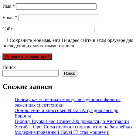
Имя
*
Email
*
Сайт
Сохранить моё имя, email и адрес сайта в этом браузере для
последующих моих комментариев.
Поиск
Поиск
Свежие записи
Почему качественный корпус воздушного фильтра
важен для спецтехники
Обновленный кроссовер Nissan Ariya добрался до
Европы
Гибрид Toyota Land Cruiser 300 добрался до Австралии
Хэтчбек Opel Corsa получил спортверсию на батарейках
Модернизированный Haval F7 стал мощнее и