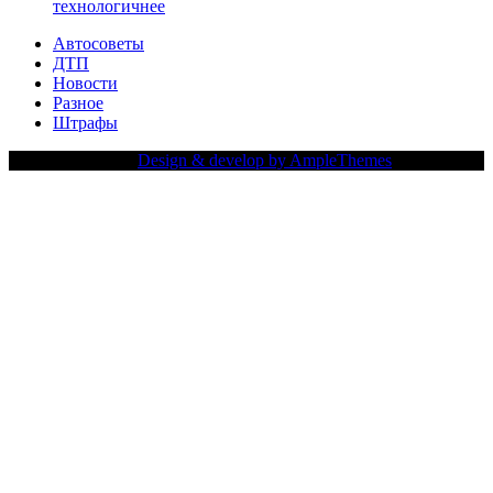
технологичнее
Автосоветы
ДТП
Новости
Разное
Штрафы
Copy Right Text |
Design & develop by AmpleThemes