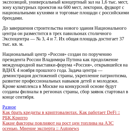
экспозиций, универсальный концертный зал на 1,6 тыс. мест,
зону культурных проектов на 600 мест, лектории, фудкорт с
национальными кухнями и торговые площади с российскими
брендами.
До завершения строительства нового здания Национального
центра он разместится в трех павильонах столичного
Экспоцентра — № 3, 4 и 7. Их общая площадь достигает 37
тыс. кв. м.
Национальный центр «Россия» создан по поручению
президента России Владимира Путина как продолжение
международной выставки-форума «Россия», открывшейся на
ВДНХ 4 ноября прошлого года. Задача центра —
демонстрация достижений страны, укрепление патриотизма,
развитие профессиональных навыков детей и молодежи.
Кроме комплекса в Москве на конкурсной основе будут
созданы филиалы в регионах страны, сбор заявок стартовал в
конце сентября.
Разное
Навигация
Как брать кредиты в криптовалютах. Как работает DeFi ::
РБК.Крипто
по
Какие факторы повлияют на рост цен топлива на АЗС
записям
осенью. Мнение эксперта :: Autonews