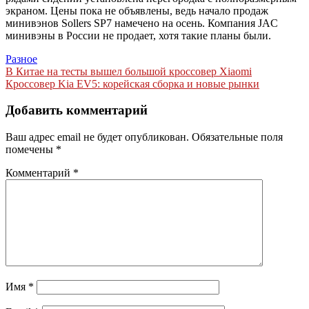
экраном. Цены пока не объявлены, ведь начало продаж
минивэнов Sollers SP7 намечено на осень. Компания JAC
минивэны в России не продает, хотя такие планы были.
Разное
Навигация
В Китае на тесты вышел большой кроссовер Xiaomi
Кроссовер Kia EV5: корейская сборка и новые рынки
по
записям
Добавить комментарий
Ваш адрес email не будет опубликован.
Обязательные поля
помечены
*
Комментарий
*
Имя
*