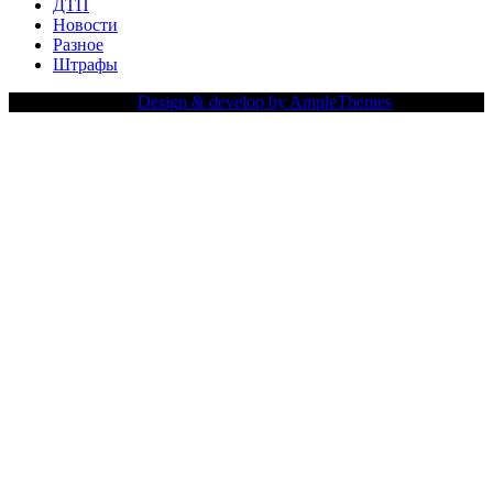
ДТП
Новости
Разное
Штрафы
Copy Right Text |
Design & develop by AmpleThemes