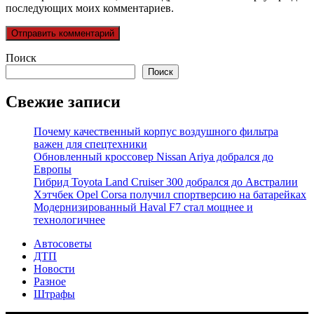
последующих моих комментариев.
Поиск
Поиск
Свежие записи
Почему качественный корпус воздушного фильтра
важен для спецтехники
Обновленный кроссовер Nissan Ariya добрался до
Европы
Гибрид Toyota Land Cruiser 300 добрался до Австралии
Хэтчбек Opel Corsa получил спортверсию на батарейках
Модернизированный Haval F7 стал мощнее и
технологичнее
Автосоветы
ДТП
Новости
Разное
Штрафы