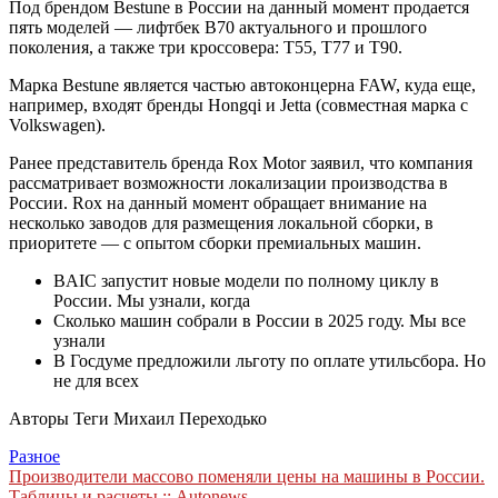
Под брендом Bestune в России на данный момент продается
пять моделей — лифтбек B70 актуального и прошлого
поколения, а также три кроссовера: T55, T77 и T90.
Марка Bestune является частью автоконцерна FAW, куда еще,
например, входят бренды Hongqi и Jetta (совместная марка с
Volkswagen).
Ранее представитель бренда Rox Motor заявил, что компания
рассматривает возможности локализации производства в
России. Rox на данный момент обращает внимание на
несколько заводов для размещения локальной сборки, в
приоритете — с опытом сборки премиальных машин.
BAIC запустит новые модели по полному циклу в
России. Мы узнали, когда
Сколько машин собрали в России в 2025 году. Мы все
узнали
В Госдуме предложили льготу по оплате утильсбора. Но
не для всех
Авторы Теги Михаил Переходько
Разное
Навигация
Производители массово поменяли цены на машины в России.
Таблицы и расчеты :: Autonews