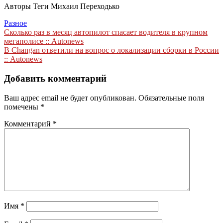
Авторы Теги Михаил Переходько
Разное
Навигация
Сколько раз в месяц автопилот спасает водителя в крупном
мегаполисе :: Autonews
по
В Changan ответили на вопрос о локализации сборки в России
записям
:: Autonews
Добавить комментарий
Ваш адрес email не будет опубликован.
Обязательные поля
помечены
*
Комментарий
*
Имя
*