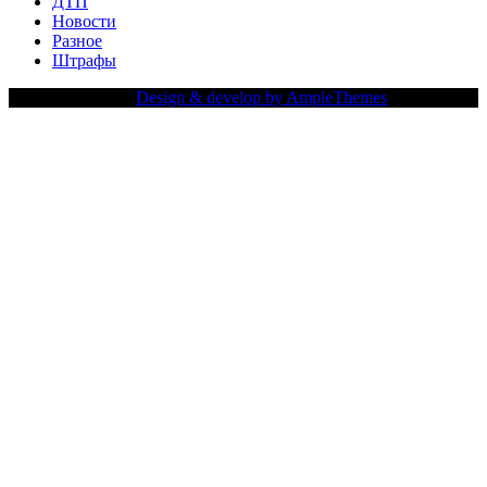
ДТП
Новости
Разное
Штрафы
Copy Right Text |
Design & develop by AmpleThemes