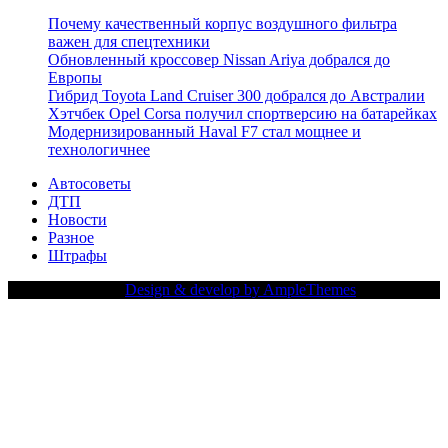
Почему качественный корпус воздушного фильтра
важен для спецтехники
Обновленный кроссовер Nissan Ariya добрался до
Европы
Гибрид Toyota Land Cruiser 300 добрался до Австралии
Хэтчбек Opel Corsa получил спортверсию на батарейках
Модернизированный Haval F7 стал мощнее и
технологичнее
Автосоветы
ДТП
Новости
Разное
Штрафы
Copy Right Text |
Design & develop by AmpleThemes