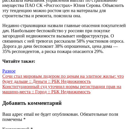
рассказала начальник управления выплат по страхованию
имущества ПАО СК «Росгосстрах» Юлия Серова. Объяснить
эту тенденцию можно ростом цен на материалы для
строительства и ремонта, пояснила она.
Недавно страховщики назвали главные опасения покупателей
дач. Наибольшее беспокойство у россиян при покупке
загородной недвижимости вызывает инфраструктура. О
связанных с ней тревогах рассказали 58% участников опроса.
Дорога до дачи беспокоит 38% опрошенных, цена дома —
35% респондентов, а риска пожара опасаются 29%.
Читайте также:
Разное
Навигация
Сочи стал мировым лидером по ценам на элитное жилье: что
будет дальше :: Деньги :: РБК Недвижимость
по
Конституционный суд уточнил нормы регистрации прав на
записям
машино-места :: Город :: РБК Недвижимость
Добавить комментарий
Ваш адрес email не будет опубликован.
Обязательные поля
помечены
*