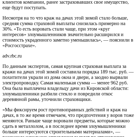
клиентов компании, ранее застраховавших свое имущество,
еще будут поступать.
Несмотря на то что краж на дачах этой зимой стало больше,
средняя сумма страховой выплаты снизилась примерно на
30%. «То есть воровать стали чаще, при этом «круг
интересов» злоумышленников значительно расширился и
стоимость украденного заметно уменьшилась», — пояснили в
«Росгосстрахе».
adv.rbc.ru
По данным экспертов, самая крупная страховая выплата за
кражи на дачах этой зимой составила порядка 189 тыс. руб. —
похитители украли из дома окна и двери, а заодно вырвали
электропроводку. Самая маленькая сумма — менее 962 руб.
Она была выплачена владельцу дачи из Кировской области:
злоумышленники разбили стекло и повредили откос
деревянной рамы, уточнили страховщики.
«Мы фиксируем рост противоправных действий и краж на
дачах, в то же время отмечаем, что предпочтения у воров тоже
меняются. Раньше чаще воровали предметы, которые можно
сдать в металлолом, а в последнее время злоумышленники
больше интересуются строительными материалами», —