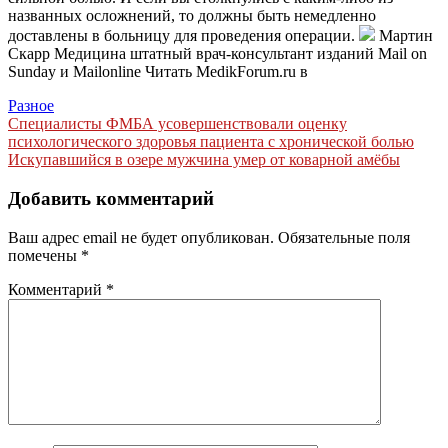
названных осложнений, то должны быть немедленно
доставлены в больницу для проведения операции.
Мартин
Скарр Медицина штатный врач-консультант изданий Mail on
Sunday и Mailonline
Читать MedikForum.ru в
Разное
Навигация
Специалисты ФМБА усовершенствовали оценку
психологического здоровья пациента с хронической болью
по
Искупавшийся в озере мужчина умер от коварной амёбы
записям
Добавить комментарий
Ваш адрес email не будет опубликован.
Обязательные поля
помечены
*
Комментарий
*