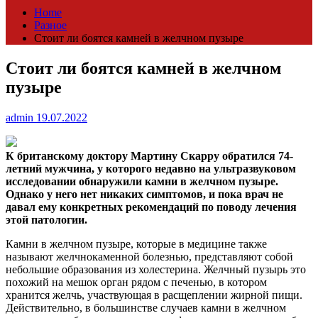
Home
Разное
Стоит ли боятся камней в желчном пузыре
Стоит ли боятся камней в желчном
пузыре
admin
19.07.2022
К британскому доктору Мартину Скарру обратился 74-
летний мужчина, у которого недавно на ультразвуковом
исследовании обнаружили камни в желчном пузыре.
Однако у
него нет никаких симптомов, и пока врач не
давал ему конкретных рекомендаций по поводу лечения
этой патологии.
Камни в желчном пузыре, которые в медицине также
называют желчнокаменной болезнью, представляют собой
небольшие образования из холестерина. Желчный пузырь это
похожий на мешок орган рядом с печенью, в котором
хранится желчь, участвующая в расщеплении жирной пищи.
Действительно, в большинстве случаев камни в желчном