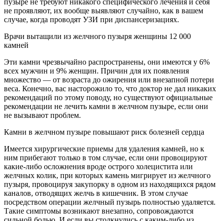
пузыре не требуют никакого специфического лечения и себя
не проявляют, их вообще выявляют случайно, как в вашем
случае, когда проводят УЗИ при диспансеризациях.
Врачи вытащили из желчного пузыря женщины 12 000
камней
Эти камни чрезвычайно распространены, они имеются у 6%
всех мужчин и 9% женщин. Причин для их появления
множество — от возраста до ожирения или внезапной потери
веса. Конечно, вас насторожило то, что доктор не дал никаких
рекомендаций по этому поводу, но существуют официальные
рекомендации не лечить камни в желчном пузыре, если они
не вызывают проблем.
Камни в желчном пузыре повышают риск болезней сердца
Имеется хирургические приемы для удаления камней, но к
ним прибегают только в том случае, если они провоцируют
какие-либо осложнения вроде острого холецистита или
желчных колик, при которых камень мигрирует из желчного
пузыря, провоцируя закупорку в одном из находящихся рядом
каналов, отводящих желчь в кишечник. В этом случае
посредством операции желчный пузырь полностью удаляется.
Такие симптомы возникают внезапно, сопровождаются
сильной болью. И если вы столкнулись с каким-либо из