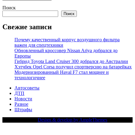
Поиск
Поиск
Свежие записи
Почему качественный корпус воздушного фильтра
важен для спецтехники
Обновленный кроссовер Nissan Ariya добрался до
Европы
Гибрид Toyota Land Cruiser 300 добрался до Австралии
Хэтчбек Opel Corsa получил спортверсию на батарейках
Модернизированный Haval F7 стал мощнее и
технологичнее
Автосоветы
ДТП
Новости
Разное
Штрафы
Copy Right Text |
Design & develop by AmpleThemes