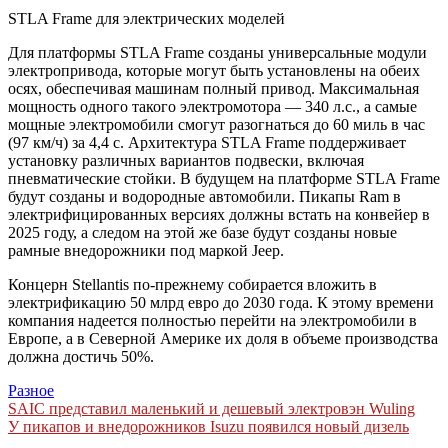
STLA Frame для электрических моделей
Для платформы STLA Frame созданы универсальные модули
электропривода, которые могут быть установлены на обеих
осях, обеспечивая машинам полный привод. Максимальная
мощность одного такого электромотора — 340 л.с., а самые
мощные электромобили смогут разогнаться до 60 миль в час
(97 км/ч) за 4,4 с. Архитектура STLA Frame поддерживает
установку различных вариантов подвески, включая
пневматические стойки. В будущем на платформе STLA Frame
будут созданы и водородные автомобили. Пикапы Ram в
электрифицированных версиях должны встать на конвейер в
2025 году, а следом на этой же базе будут созданы новые
рамные внедорожники под маркой Jeep.
Концерн Stellantis по-прежнему собирается вложить в
электрификацию 50 млрд евро до 2030 года. К этому времени
компания надеется полностью перейти на электромобили в
Европе, а в Северной Америке их доля в объеме производства
должна достичь 50%.
Разное
Навигация
SAIC представил маленький и дешевый электровэн Wuling
У пикапов и внедорожников Isuzu появился новый дизель
по