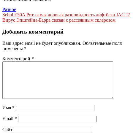
Разное
Навигация
Sehol E50A Pro: самая дорогая разновидность лифтбека JAC J7
Вирус Эпштейна-Барра связан с рассеянным склерозом
по
записям
Добавить комментарий
Ваш адрес email не будет опубликован.
Обязательные поля
помечены
*
Комментарий
*
Имя
*
Email
*
Сайт