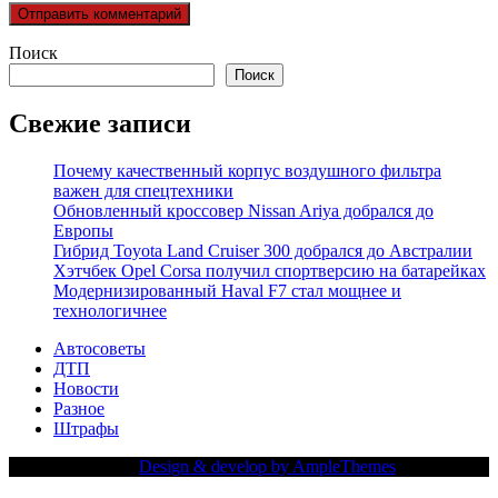
Поиск
Поиск
Свежие записи
Почему качественный корпус воздушного фильтра
важен для спецтехники
Обновленный кроссовер Nissan Ariya добрался до
Европы
Гибрид Toyota Land Cruiser 300 добрался до Австралии
Хэтчбек Opel Corsa получил спортверсию на батарейках
Модернизированный Haval F7 стал мощнее и
технологичнее
Автосоветы
ДТП
Новости
Разное
Штрафы
Copy Right Text |
Design & develop by AmpleThemes