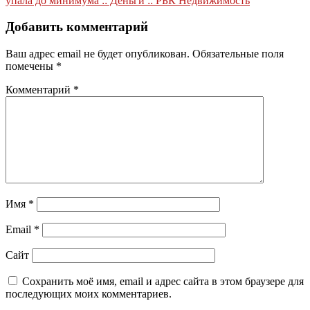
записям
упала до минимума :: Деньги :: РБК Недвижимость
Добавить комментарий
Ваш адрес email не будет опубликован.
Обязательные поля
помечены
*
Комментарий
*
Имя
*
Email
*
Сайт
Сохранить моё имя, email и адрес сайта в этом браузере для
последующих моих комментариев.