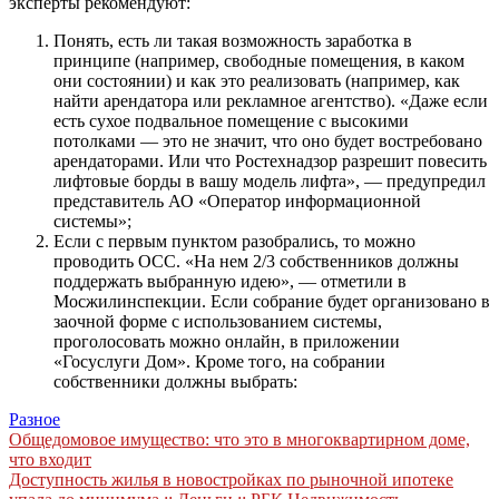
эксперты рекомендуют:
Понять, есть ли такая возможность заработка в
принципе (например, свободные помещения, в каком
они состоянии) и как это реализовать (например, как
найти арендатора или рекламное агентство). «Даже если
есть сухое подвальное помещение с высокими
потолками — это не значит, что оно будет востребовано
арендаторами. Или что Ростехнадзор разрешит повесить
лифтовые борды в вашу модель лифта», — предупредил
представитель АО «Оператор информационной
системы»;
Если с первым пунктом разобрались, то можно
проводить ОСС. «На нем 2/3 собственников должны
поддержать выбранную идею», — отметили в
Мосжилинспекции. Если собрание будет организовано в
заочной форме с использованием системы,
проголосовать можно онлайн, в приложении
«Госуслуги Дом». Кроме того, на собрании
собственники должны выбрать:
Разное
Навигация
Общедомовое имущество: что это в многоквартирном доме,
что входит
по
Доступность жилья в новостройках по рыночной ипотеке