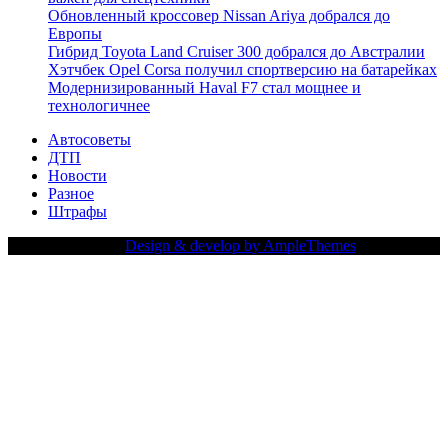
Обновленный кроссовер Nissan Ariya добрался до
Европы
Гибрид Toyota Land Cruiser 300 добрался до Австралии
Хэтчбек Opel Corsa получил спортверсию на батарейках
Модернизированный Haval F7 стал мощнее и
технологичнее
Автосоветы
ДТП
Новости
Разное
Штрафы
Copy Right Text |
Design & develop by AmpleThemes