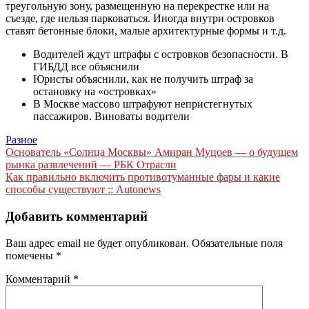
треугольную зону, размещенную на перекрестке или на
съезде, где нельзя парковаться. Иногда внутри островков
ставят бетонные блоки, малые архитектурные формы и т.д.
Водителей ждут штрафы с островков безопасности. В
ГИБДД все объяснили
Юристы объяснили, как не получить штраф за
остановку на «островках»
В Москве массово штрафуют непристегнутых
пассажиров. Виноваты водители
Разное
Навигация
Основатель «Солнца Москвы» Амиран Муцоев — о будущем
рынка развлечений — РБК Отрасли
по
Как правильно включить противотуманные фары и какие
записям
способы существуют :: Autonews
Добавить комментарий
Ваш адрес email не будет опубликован.
Обязательные поля
помечены
*
Комментарий
*