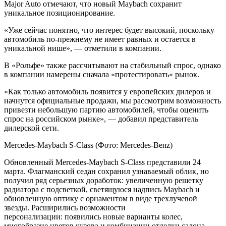
Major Auto отмечают, что новый Maybach сохранит
уникальное позиционирование.
«Уже сейчас понятно, что интерес будет высокий, поскольку
автомобиль по‑прежнему не имеет равных и остается в
уникальной нише», — отметили в компании.
В «Рольфе» также рассчитывают на стабильный спрос, однако
в компании намерены сначала «протестировать» рынок.
«Как только автомобиль появится у европейских дилеров и
начнутся официальные продажи, мы рассмотрим возможность
привезти небольшую партию автомобилей, чтобы оценить
спрос на российском рынке», — добавил представитель
дилерской сети.
Mercedes-Maybach S-Class
(Фото: Mercedes-Benz)
Обновленный Mercedes-Maybach S-Class представили 24
марта. Флагманский седан сохранил узнаваемый облик, но
получил ряд серьезных доработок: увеличенную решетку
радиатора с подсветкой, светящуюся надпись Maybach и
обновленную оптику с орнаментом в виде трехлучевой
звезды. Расширились возможности
персонализации: появились новые варианты колес,
многобразие цветов кузова и комбинации отделки салона.