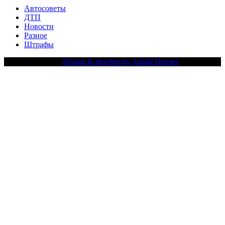
Автосоветы
ДТП
Новости
Разное
Штрафы
Copy Right Text |
Design & develop by AmpleThemes