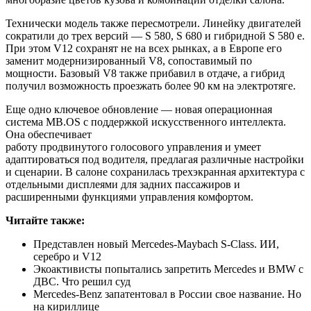
Технически модель также пересмотрели. Линейку двигателей
сократили до трех версий — S 580, S 680 и гибридной S 580 e.
При этом V12 сохранят не на всех рынках, а в Европе его
заменит модернизированный V8, сопоставимый по
мощности. Базовый V8 также прибавил в отдаче, а гибрид
получил возможность проезжать более 90 км на электротяге.
Еще одно ключевое обновление — новая операционная
система MB.OS с поддержкой искусственного интеллекта.
Она обеспечивает
работу продвинутого голосового управления и умеет
адаптироваться под водителя, предлагая различные настройки
и сценарии. В салоне сохранилась трехэкранная архитектура с
отдельными дисплеями для задних пассажиров и
расширенными функциями управления комфортом.
Читайте также:
Представлен новый Mercedes-Maybach S-Class. ИИ,
серебро и V12
Экоактивисты попытались запретить Mercedes и BMW с
ДВС. Что решил суд
Mercedes-Benz запатентовал в России свое название. Но
на кириллице