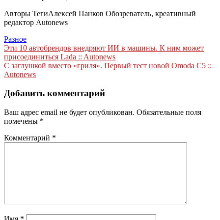
Авторы Теги
Алексей Панков Обозреватель, креативный
редактор Autonews
Разное
Навигация
Эти 10 автобрендов внедряют ИИ в машины. К ним может
присоединиться Lada :: Autonews
по
С заглушкой вместо «гриля». Первый тест новой Omoda C5 ::
записям
Autonews
Добавить комментарий
Ваш адрес email не будет опубликован.
Обязательные поля
помечены
*
Комментарий
*
Имя
*