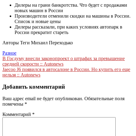
Дилеры на грани банкротства. Что будет с продажами
новых машин в России
Производители отменили скидки на машины в России.
Список и новые цены
Дилеры рассказали, при каких условиях автопарк в
России прекратит стареть
Авторы Теги
Михаил Переходько
Разное
Навигация
В Госдуму внесли законопроект о штрафах за превышение
средней скорости :: Autonews
по
Jaecoo J6 появился в автосалоне в России. Но купить его еще
записям
нельзя :: Autonews
Добавить комментарий
Ваш адрес email не будет опубликован.
Обязательные поля
помечены
*
Комментарий
*