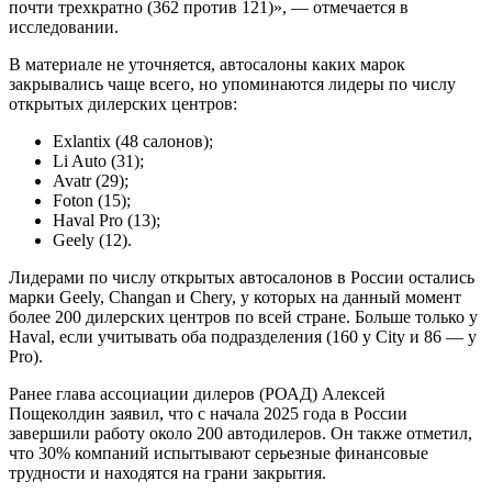
почти трехкратно (362 против 121)», — отмечается в
исследовании.
В материале не уточняется, автосалоны каких марок
закрывались чаще всего, но упоминаются лидеры по числу
открытых дилерских центров:
Exlantix (48 салонов);
Li Auto (31);
Avatr (29);
Foton (15);
Haval Pro (13);
Geely (12).
Лидерами по числу открытых автосалонов в России остались
марки Geely, Changan и Chery, у которых на данный момент
более 200 дилерских центров по всей стране. Больше только у
Haval, если учитывать оба подразделения (160 у City и 86 — у
Pro).
Ранее глава ассоциации дилеров (РОАД) Алексей
Пощеколдин заявил, что с начала 2025 года в России
завершили работу около 200 автодилеров. Он также отметил,
что 30% компаний испытывают серьезные финансовые
трудности и находятся на грани закрытия.