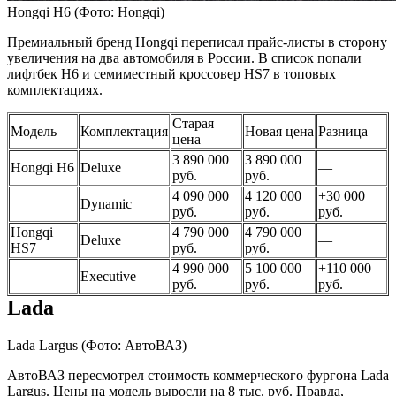
Hongqi H6
(Фото: Hongqi)
Премиальный бренд Hongqi переписал прайс-листы в сторону
увеличения на два автомобиля в России. В список попали
лифтбек H6 и семиместный кроссовер HS7 в топовых
комплектациях.
Старая
Модель
Комплектация
Новая цена
Разница
цена
3 890 000
3 890 000
Hongqi H6
Deluxe
—
руб.
руб.
4 090 000
4 120 000
+30 000
Dynamic
руб.
руб.
руб.
Hongqi
4 790 000
4 790 000
Deluxe
—
HS7
руб.
руб.
4 990 000
5 100 000
+110 000
Executive
руб.
руб.
руб.
Lada
Lada Largus
(Фото: АвтоВАЗ)
АвтоВАЗ пересмотрел стоимость коммерческого фургона Lada
Largus. Цены на модель выросли на 8 тыс. руб. Правда,