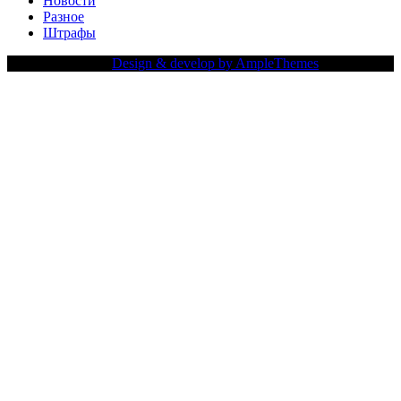
Новости
Разное
Штрафы
Copy Right Text |
Design & develop by AmpleThemes