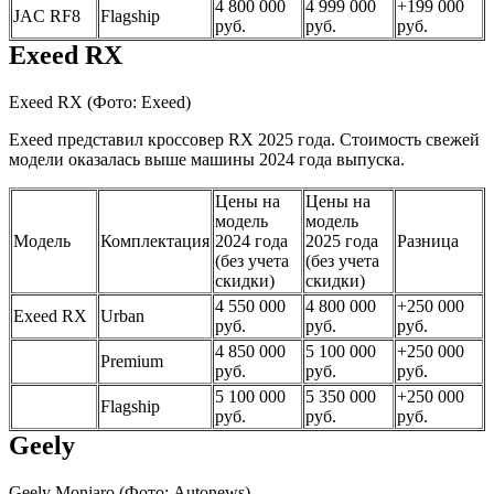
4 800 000
4 999 000
+199 000
JAC RF8
Flagship
руб.
руб.
руб.
Exeed RX
Exeed RX
(Фото: Exeed)
Exeed представил кроссовер RX 2025 года. Стоимость свежей
модели оказалась выше машины 2024 года выпуска.
Цены на
Цены на
модель
модель
Модель
Комплектация
2024 года
2025 года
Разница
(без учета
(без учета
скидки)
скидки)
4 550 000
4 800 000
+250 000
Exeed RX
Urban
руб.
руб.
руб.
4 850 000
5 100 000
+250 000
Premium
руб.
руб.
руб.
5 100 000
5 350 000
+250 000
Flagship
руб.
руб.
руб.
Geely
Geely Monjaro
(Фото: Autonews)