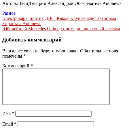
Авторы Теги
Дмитрий Александров Обозреватель Autonews
Разное
Навигация
Электрокары против ДВС. Какое будущее ждет автопром
Европы :: Autonews
по
Юбилейный Mercedes Unimog примерил люксовый костюм
записям
Добавить комментарий
Ваш адрес email не будет опубликован.
Обязательные поля
помечены
*
Комментарий
*
Имя
*
Email
*