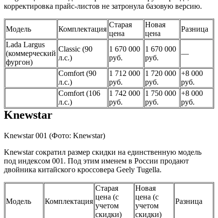
корректировка прайс-листов не затронула базовую версию.
Старая
Новая
Модель
Комплектация
Разница
цена
цена
Lada Largus
Classic (90
1 670 000
1 670 000
(коммерческий
—
л.с.)
руб.
руб.
фургон)
Comfort (90
1 712 000
1 720 000
+8 000
л.с.)
руб.
руб.
руб.
Comfort (106
1 742 000
1 750 000
+8 000
л.с.)
руб.
руб.
руб.
Knewstar
Knewstar 001
(Фото: Knewstar)
Knewstar сократил размер скидки на единственную модель
под индексом 001. Под этим именем в России продают
двойника китайского кроссовера Geely Tugella.
Старая
Новая
цена (с
цена (с
Модель
Комплектация
Разница
учетом
учетом
скидки)
скидки)