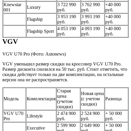
Knewstar
3 722 990
3 762 990
+40 000
Luxury
001
руб.
руб.
руб.
3 953 190
3 993 190
+40 000
Flagship
руб.
руб.
руб.
4 053 190
4 093 190
+40 000
Flagship Sport
руб.
руб.
руб.
VGV
VGV U70 Pro
(Фото: Autonews)
VGV уменьшил размер скидки на кроссовер VGV U70 Pro.
Размер дисконта снизился на 50 тыс. руб. Стоит отметить, что
скидка действует только на две комплектации, на остальные
версии она не распространяется.
Старая
Новая цена
цена
Модель
Комплектация
(с учетом
Разница
(учетом
скидки)
скидки)
VGV U70
2 474 900
2 524 900
+ 50 000
Lifestyle
Pro
руб.
руб.
руб.
2 599 900
2 649 900
+ 50 000
Executive
руб.
руб.
руб.