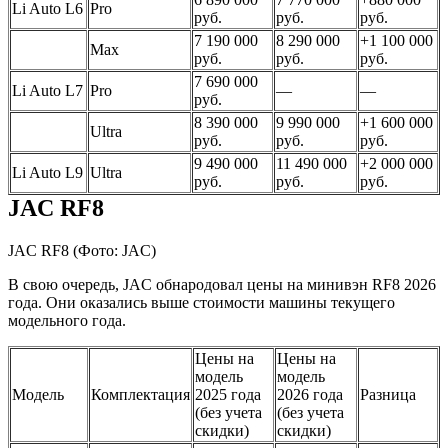
Li Auto L6
Pro
руб.
руб.
руб.
7 190 000
8 290 000
+1 100 000
Max
руб.
руб.
руб.
7 690 000
Li Auto L7
Pro
—
—
руб.
8 390 000
9 990 000
+1 600 000
Ultra
руб.
руб.
руб.
9 490 000
11 490 000
+2 000 000
Li Auto L9
Ultra
руб.
руб.
руб.
JAC RF8
JAC RF8
(Фото: JAC)
В свою очередь, JAC обнародовал цены на минивэн RF8 2026
года. Они оказались выше стоимости машины текущего
модельного года.
Цены на
Цены на
модель
модель
Модель
Комплектация
2025 года
2026 года
Разница
(без учета
(без учета
скидки)
скидки)