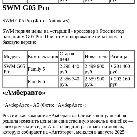
SWM G05 Pro
SWM G05 Pro
(Фото: Autonews)
SWM поднял цены на «старший» кроссовер в России под
названием G05 Pro. При этом подорожание не затронуло
базовую версию.
Старая
Модель
Комплектация
Новая цена
Разница
цена
SWM G05
2 298 440
2 499 900
+ 201 460
Family 5
Pro
руб.
руб.
руб.
2 356 740
2 559 900
+ 203 160
Family 6
руб.
руб.
руб.
«Амберавто»
«АмберАвто» А5
(Фото: «АмберАвто»)
Российская компания «Амберавто» ближе к концу декабря
решила изменить цены на единственную модель в линейке —
электрический седан A5. Последний раз прайс на модель,
которую собирают на «Автоторе», менялся в августе 2025