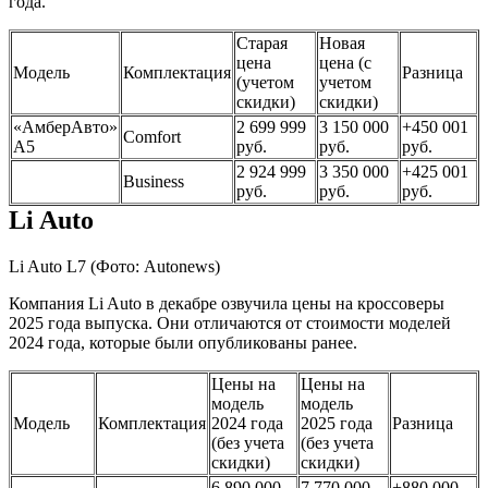
года.
Старая
Новая
цена
цена (с
Модель
Комплектация
Разница
(учетом
учетом
скидки)
скидки)
«АмберАвто»
2 699 999
3 150 000
+450 001
Comfort
А5
руб.
руб.
руб.
2 924 999
3 350 000
+425 001
Business
руб.
руб.
руб.
Li Auto
Li Auto L7
(Фото: Autonews)
Компания Li Auto в декабре озвучила цены на кроссоверы
2025 года выпуска. Они отличаются от стоимости моделей
2024 года, которые были опубликованы ранее.
Цены на
Цены на
модель
модель
Модель
Комплектация
2024 года
2025 года
Разница
(без учета
(без учета
скидки)
скидки)
6 890 000
7 770 000
+880 000