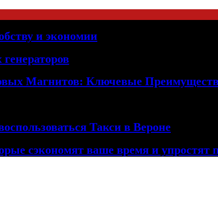
обству и экономии
 генераторов
овых Магнитов: Ключевые Преимущест
оспользоваться Такси в Вероне
орые сэкономят ваше время и упростят 