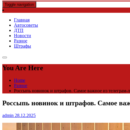
Toggle navigation
Главная
Автосоветы
ДТП
Новости
Разное
Штрафы
You Are Here
Home
Разное
Россыпь новинок и штрафов. Самое важное из телеграм-л
Россыпь новинок и штрафов. Самое важн
admin
28.12.2025