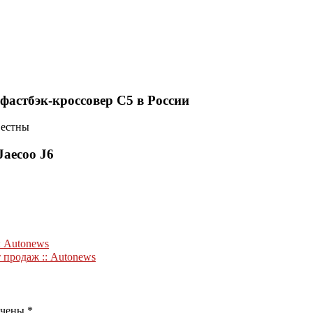
фастбэк-кроссовер C5 в России
вестны
Jaecoo J6
: Autonews
 продаж :: Autonews
ечены
*