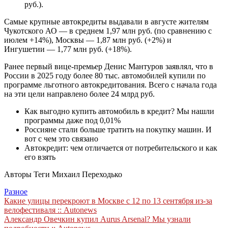
руб.).
Самые крупные автокредиты выдавали в августе жителям
Чукотского АО — в среднем 1,97 млн руб. (по сравнению с
июлем +14%), Москвы — 1,87 млн руб. (+2%) и
Ингушетии — 1,77 млн руб. (+18%).
Ранее первый вице-премьер Денис Мантуров заявлял, что в
России в 2025 году более 80 тыс. автомобилей купили по
программе льготного автокредитования. Всего с начала года
на эти цели направлено более 24 млрд руб.
Как выгодно купить автомобиль в кредит? Мы нашли
программы даже под 0,01%
Россияне стали больше тратить на покупку машин. И
вот с чем это связано
Автокредит: чем отличается от потребительского и как
его взять
Авторы Теги Михаил Переходько
Разное
Навигация
Какие улицы перекроют в Москве с 12 по 13 сентября из-за
велофестиваля :: Autonews
по
Александр Овечкин купил Aurus Arsenal? Мы узнали