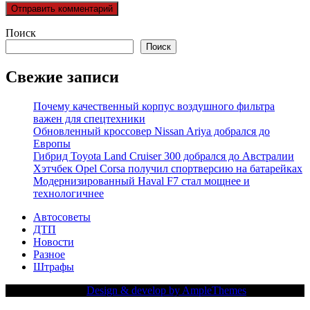
Поиск
Поиск
Свежие записи
Почему качественный корпус воздушного фильтра
важен для спецтехники
Обновленный кроссовер Nissan Ariya добрался до
Европы
Гибрид Toyota Land Cruiser 300 добрался до Австралии
Хэтчбек Opel Corsa получил спортверсию на батарейках
Модернизированный Haval F7 стал мощнее и
технологичнее
Автосоветы
ДТП
Новости
Разное
Штрафы
Copy Right Text |
Design & develop by AmpleThemes