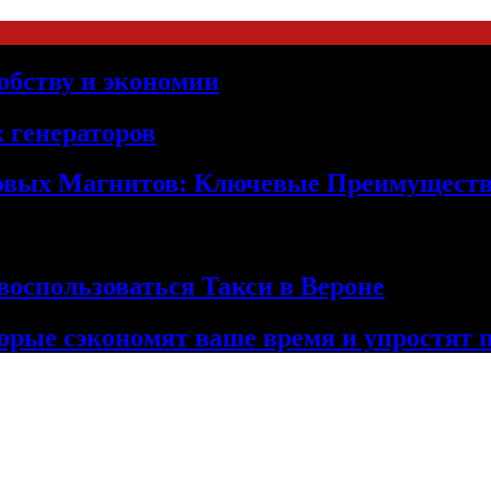
обству и экономии
 генераторов
овых Магнитов: Ключевые Преимущест
оспользоваться Такси в Вероне
орые сэкономят ваше время и упростят 