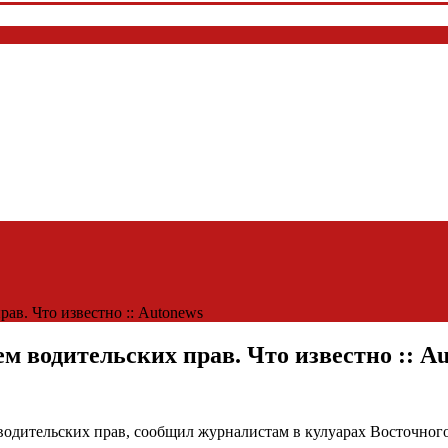
ав. Что известно :: Autonews
м водительских прав. Что известно :: A
водительских прав, сообщил журналистам в кулуарах Восточног