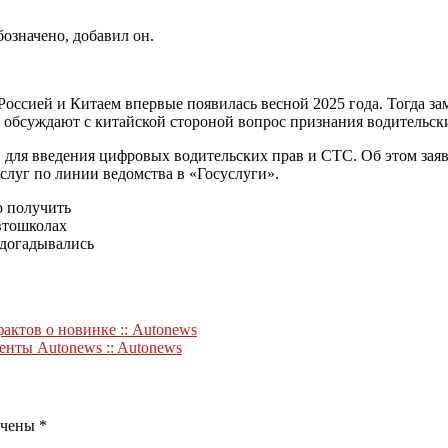
бозначено, добавил он.
оссией и Китаем впервые появилась весной 2025 года. Тогда з
 обсуждают с китайской стороной вопрос признания водительски
й для введения цифровых водительских прав и СТС. Об этом зая
слуг по линии ведомства в «Госуслуги».
о получить
втошколах
 догадывались
актов о новинке :: Autonews
енты Autonews :: Autonews
ечены
*