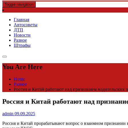
Toggle navigation
Главная
Автосоветы
ДТП
Новости
Разное
Штрафы
You Are Here
Home
Разное
Россия и Китай работают над признанием водительских пр
Россия и Китай работают над признание
admin
09.09.2025
Россия и Китай прорабатывают вопрос о взаимном признании 