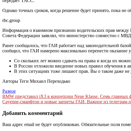
передает ТАСС.
Однако точных сроков, когда решение будет принято, пока не о
rbc.group
Информация о взаимном признании водительских прав между Р
Совета Федерации заявлял, что министерство совместно с МВД
Ранее сообщалось, что ГАИ работает над законодательной базо
сообщил, что ГАИ намерено максимально перенести оказание у
Со скольких лет можно сдавать на права и когда их можн
В России отложили введение новых правил обучения в а
В этих ситуациях тоже лишают прав. Вы о таком даже не
Авторы Теги Михаил Переходько
Разное
Навигация
BMW представил iX3 в концепции Neue Klasse. Семь главных ф
Cayenne-смарфтон и новые запреты ГАИ. Важное из телеграм-л
по
записям
Добавить комментарий
Ваш адрес email не будет опубликован.
Обязательные поля пом