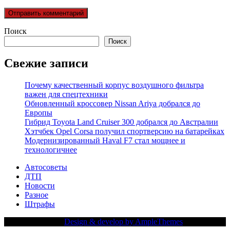
Поиск
Поиск
Свежие записи
Почему качественный корпус воздушного фильтра
важен для спецтехники
Обновленный кроссовер Nissan Ariya добрался до
Европы
Гибрид Toyota Land Cruiser 300 добрался до Австралии
Хэтчбек Opel Corsa получил спортверсию на батарейках
Модернизированный Haval F7 стал мощнее и
технологичнее
Автосоветы
ДТП
Новости
Разное
Штрафы
Copy Right Text |
Design & develop by AmpleThemes