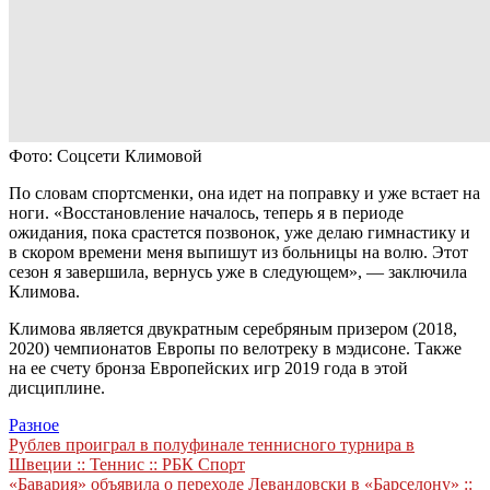
Фото: Соцсети Климовой
По словам спортсменки, она идет на поправку и уже встает на
ноги. «Восстановление началось, теперь я в периоде
ожидания, пока срастется позвонок, уже делаю гимнастику и
в скором времени меня выпишут из больницы на волю. Этот
сезон я завершила, вернусь уже в следующем», — заключила
Климова.
Климова является двукратным серебряным призером (2018,
2020) чемпионатов Европы по велотреку в мэдисоне. Также
на ее счету бронза Европейских игр 2019 года в этой
дисциплине.
Разное
Навигация
Рублев проиграл в полуфинале теннисного турнира в
Швеции :: Теннис :: РБК Спорт
по
«Бавария» объявила о переходе Левандовски в «Барселону» ::