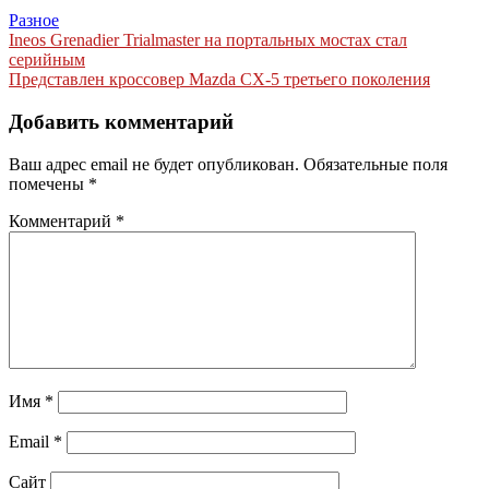
Разное
Навигация
Ineos Grenadier Trialmaster на портальных мостах стал
серийным
по
Представлен кроссовер Mazda CX-5 третьего поколения
записям
Добавить комментарий
Ваш адрес email не будет опубликован.
Обязательные поля
помечены
*
Комментарий
*
Имя
*
Email
*
Сайт