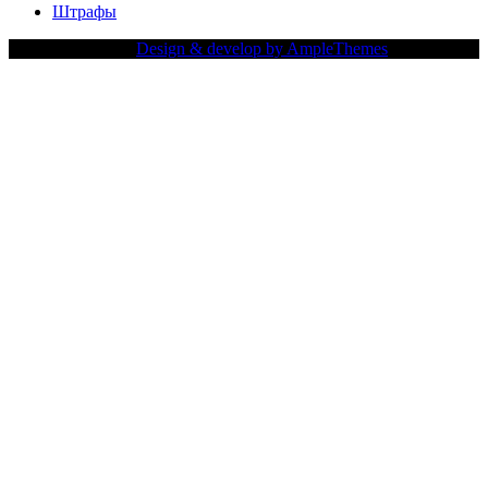
Штрафы
Copy Right Text |
Design & develop by AmpleThemes