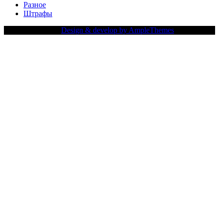
Разное
Штрафы
Copy Right Text |
Design & develop by AmpleThemes