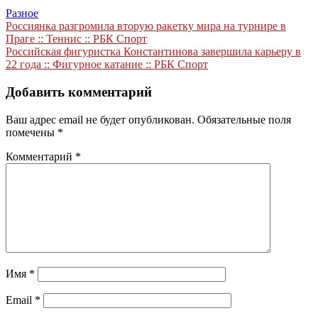
Разное
Навигация
Россиянка разгромила вторую ракетку мира на турнире в
Праге :: Теннис :: РБК Спорт
по
Российская фигуристка Константинова завершила карьеру в
записям
22 года :: Фигурное катание :: РБК Спорт
Добавить комментарий
Ваш адрес email не будет опубликован.
Обязательные поля
помечены
*
Комментарий
*
Имя
*
Email
*