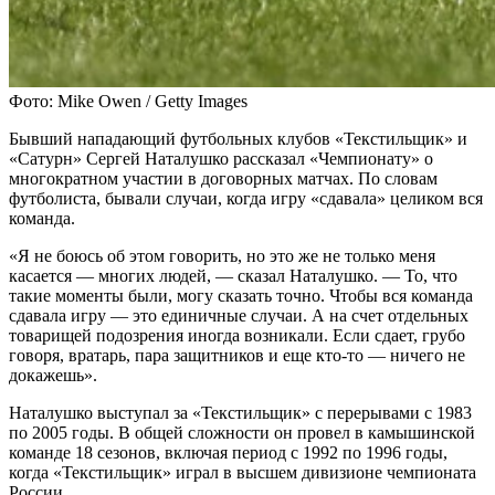
Фото: Mike Owen / Getty Images
Бывший нападающий футбольных клубов «Текстильщик» и
«Сатурн» Сергей Наталушко рассказал «Чемпионату» о
многократном участии в договорных матчах. По словам
футболиста, бывали случаи, когда игру «сдавала» целиком вся
команда.
«Я не боюсь об этом говорить, но это же не только меня
касается — многих людей, — сказал Наталушко. — То, что
такие моменты были, могу сказать точно. Чтобы вся команда
сдавала игру — это единичные случаи. А на счет отдельных
товарищей подозрения иногда возникали. Если сдает, грубо
говоря, вратарь, пара защитников и еще кто-то — ничего не
докажешь».
Наталушко выступал за «Текстильщик» с перерывами с 1983
по 2005 годы. В общей сложности он провел в камышинской
команде 18 сезонов, включая период с 1992 по 1996 годы,
когда «Текстильщик» играл в высшем дивизионе чемпионата
России.