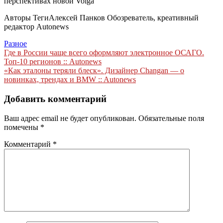
перспективах новой Volga
Авторы Теги
Алексей Панков Обозреватель, креативный
редактор Autonews
Разное
Навигация
Где в России чаще всего оформляют электронное ОСАГО.
Топ-10 регионов :: Autonews
по
«Как эталоны теряли блеск». Дизайнер Changan — о
записям
новинках, трендах и BMW :: Autonews
Добавить комментарий
Ваш адрес email не будет опубликован.
Обязательные поля
помечены
*
Комментарий
*