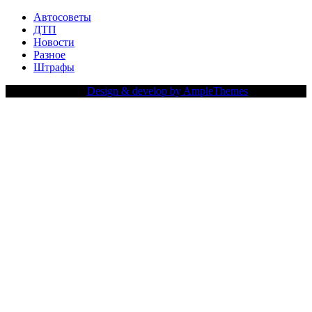
Автосоветы
ДТП
Новости
Разное
Штрафы
Copy Right Text |
Design & develop by AmpleThemes