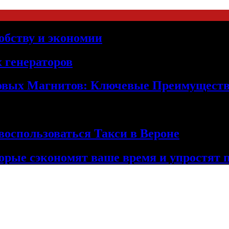
обству и экономии
 генераторов
овых Магнитов: Ключевые Преимущест
оспользоваться Такси в Вероне
орые сэкономят ваше время и упростят 