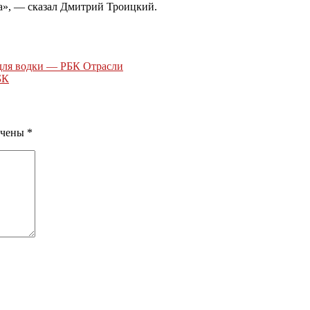
да», — сказал Дмитрий Троицкий.
 для водки — РБК Отрасли
БК
ечены
*