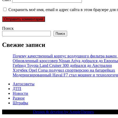
Сохранить моё имя, email и адрес сайта в этом браузере д
Поиск
Поиск
Свежие записи
Почему качественный корпус воздушного фильтра важен 
Обновленный кроссовер Nissan Ariya добрался до Европы
Гибрид Toyota Land Cruiser 300 добрался до Австралии
Хэтчбек Opel Corsa получил спортверсию на батарейках
Модернизированный Haval F7 стал мощнее и технологич
Автосоветы
ДТП
Новости
Разное
Штрафы
Copy Right Text |
Design & develop by AmpleThemes