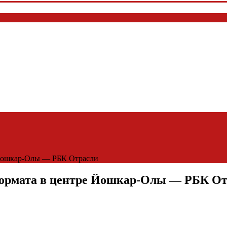
 Йошкар-Олы — РБК Отрасли
формата в центре Йошкар-Олы — РБК О