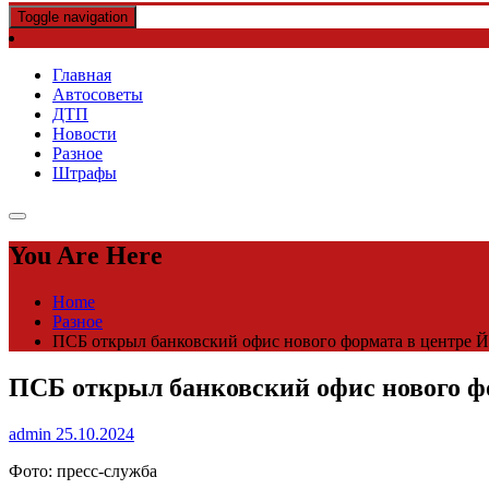
Toggle navigation
Главная
Автосоветы
ДТП
Новости
Разное
Штрафы
You Are Here
Home
Разное
ПСБ открыл банковский офис нового формата в центре
ПСБ открыл банковский офис нового 
admin
25.10.2024
Фото: пресс-служба