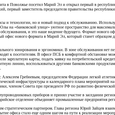
изита в Поволжье посетил Марий Эл и открыл первый в республик
ий, первый заместитель председателя правительства республик
сы и технологии, но и новый подход к обслуживанию. Используя
Олы на «банковской улице» уютное пространство для максималь
обслуживания, и это наше видение будущего. Формат нового оф
ый офис нового формата в Марий Эл, который станет образцом д
ального зонирования и эргономики. В зоне обслуживания нет п
ходят к посетителям. В офисе ПСБ в комфортной обстановке мож
или зарплатную карты, подать заявку на потребительский кредит
едитную линию, воспользоваться другими банковскими продуктам
.
 с Алексеем Гребневым, председателем Федерации легкой атлети
тической инфраструктуры и календарного плана мероприятий на 
тики, членом Совета при президенте РФ по развитию физической 
лупроводниковых приборов и принял участие в заседании регио
Марийское отделение объединяет промышленные предприятия ре
м стратегическим партнером. Глава региона Юрий Зайцев взаимо
тие офиса стало еще одним шагом на пути к реализации меропр