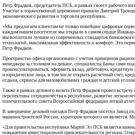
Петр Фрадков, председатель ПСБ, в рамках своего рабочего в
Участие в торжественной церемонии приняли Дмитрий Троицк
экономического развития и торговли республики.
«Мы предлагаем клиентам не только новейшие цифровые серви
каждом нашем посетителе мы открыли в самом сердце Йошкар-
мы воплотили лучшие из современных стандартов банковского 
технологий, максимальная эффективность и комфорт. Это перв
Петр Фрадков.
Пространство офиса организовано с учетом принципов рацион
менеджера за столиком на диване, специалисты банка сами под
проконсультироваться, оформить вклад, дебетовую, кредитную 
и юридические лица, в том числе открыть расчетный счет, кр
отдыха, сервисы для маломобильных граждан и детский уголок
Также в рамках делового визита Петр Фрадков провел встречу
перспективы сотрудничества в республике, развитие легкоатле
попечительского совета Всероссийской федерации легкой атле
В завершение деловой поездки Петр Фрадков посетил Завод по
машиностроителей России, куратором которого он является. 
«Для правительства республики Марий Эл ПСБ является важны
повышения инвестиционной привлекательности региона. Откры