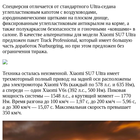
Спецверсия отличается от стандартного Ultra-седана
углепластиковым капотом с воздуховодами,
аэродинамическими щитками на плоском днище,
фиксированным углепластиковым антикрылом на корме, а
также полукаркасом безопасности и гоночными «ковшами» в
салоне. В качестве альтернативы для модели Xiaomi SU7 Ultra
предложен пакет Track Professional, который имеет большую
часть доработок Nurburgring, но при этом предложен без
ограничения тиража.
Техника осталась неизменной. Xiaomi SU7 Ultra имеет
трехмоторный полный привод: на задней оси расположены
два электромотора Xiaomi V8s (каждый по 578 л.с. и 635 Нм),
а спереди — один Xiaomi V6s (392 л.с., 500 Нм). Пиковая
мощность системы — 1548 л.с., а крутящий момент — 1770
Нм. Время разгона до 100 км/ч — 1,97 с, до 200 км/ч — 5,96 с,
а до 300 км/ч — 15,07 с. Максимальная скорость превышает
350 км/ч.