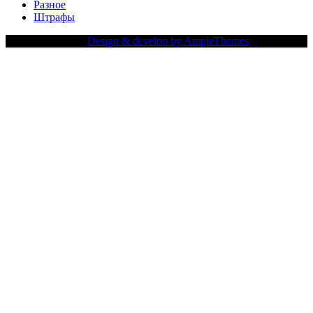
Разное
Штрафы
Copy Right Text |
Design & develop by AmpleThemes