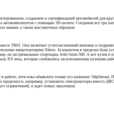
тированием, созданием и сертификацией автомобилей для круп
ка автокомпонентов с помощью 3D-печати. Соединив все три на
ных машин, а также выставочных образцов.
 шасси TR01. Оно включает углепластиковый монокок и подрамн
ескими амортизаторами Nitron. За кокпитом в пределах базы уст
ер, на экстремальные спорткары Ariel Atom 500. А вот кузов и 
ала XX века, которые снабжались эксклюзивными кузовами рабо
в работе, хотя пока объявлено только его название: SlipStream
 пределах) и, например, установить электромоторы вместо ДВС.
ет ограничений, и ждет новых заказчиков.