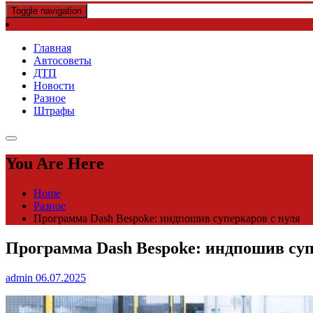
Toggle navigation
Главная
Автосоветы
ДТП
Новости
Разное
Штрафы
You Are Here
Home
Разное
Программа Dash Bespoke: индпошив суперкаров с нуля
Программа Dash Bespoke: индпошив суп
admin
06.07.2025