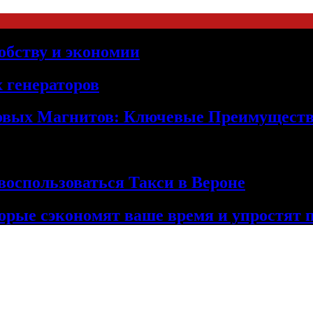
обству и экономии
 генераторов
овых Магнитов: Ключевые Преимущест
оспользоваться Такси в Вероне
орые сэкономят ваше время и упростят 