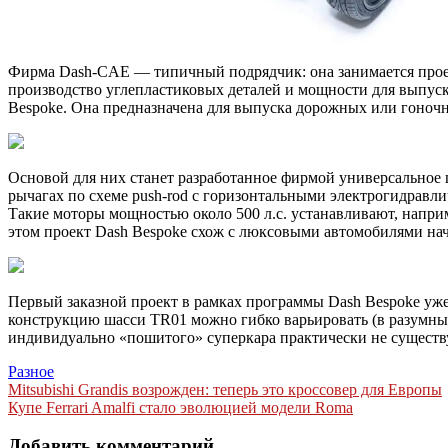
Фирма Dash-CAE — типичный подрядчик: она занимается проек
производство углепластиковых деталей и мощности для выпус
Bespoke. Она предназначена для выпуска дорожных или гоноч
Основой для них станет разработанное фирмой универсальное
рычагах по схеме push-rod с горизонтальными электрогидравлич
Такие моторы мощностью около 500 л.с. устанавливают, наприм
этом проект Dash Bespoke схож с люксовыми автомобилями нач
Первый заказной проект в рамках программы Dash Bespoke уже 
конструкцию шасси TR01 можно гибко варьировать (в разумных
индивидуально «пошитого» суперкара практически не существу
Разное
Навигация
Mitsubishi Grandis возрожден: теперь это кроссовер для Европы
Купе Ferrari Amalfi стало эволюцией модели Roma
по
записям
Добавить комментарий