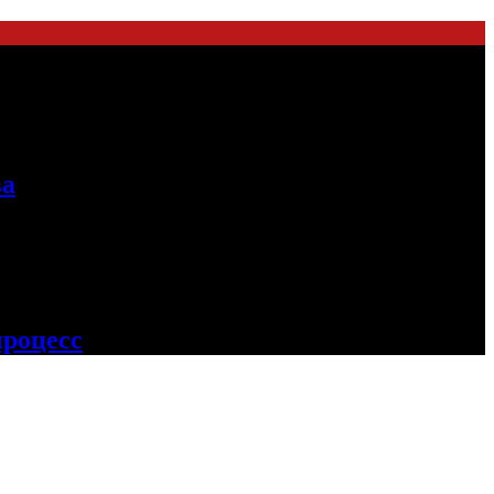
ва
процесс