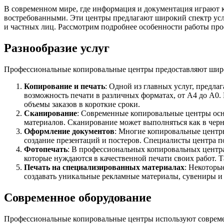
В современном мире, где информация и документация играют к
востребованными. Эти центры предлагают широкий спектр услу
и частных лиц. Рассмотрим подробнее особенности работы пр
Разнообразие услуг
Профессиональные копировальные центры предоставляют широк
Копирование и печать
: Одной из главных услуг, предла
возможность печати в различных форматах, от A4 до A0
объемы заказов в короткие сроки.
Сканирование
: Современные копировальные центры осн
материалов. Сканирование может выполняться как в черно
Оформление документов
: Многие копировальные центр
создание презентаций и постеров. Специалисты центра п
Фотопечать
: В профессиональных копировальных центрах
которые нуждаются в качественной печати своих работ. 
Печать на специализированных материалах
: Некоторы
создавать уникальные рекламные материалы, сувениры и
Современное оборудование
Профессиональные копировальные центры используют современ