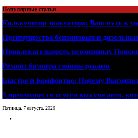
Skip
Популярные статьи
to
content
Калькулятор эвакуатора: Ваш путь к уд
Преимущества бензиновых и дизельных
Привлекательность неодиновых Поиск
Ремонт бампера своими руками
Быстро и Комфортно: Почему Выгодно в
5 преимуществ услуги выкупа авто, кот
Пятница, 7 августа, 2026
Авто советы