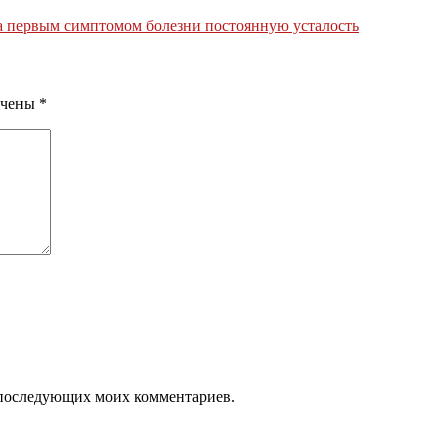
ла первым симптомом болезни постоянную усталость
ечены
*
ля последующих моих комментариев.