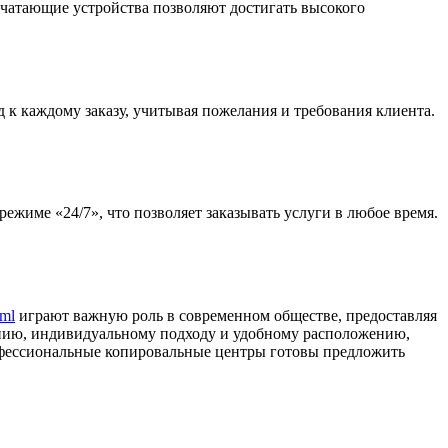
ечатающие устройства позволяют достигать высокого
 каждому заказу, учитывая пожелания и требования клиента.
ежиме «24/7», что позволяет заказывать услуги в любое время.
tml
играют важную роль в современном обществе, предоставляя
анию, индивидуальному подходу и удобному расположению,
рофессиональные копировальные центры готовы предложить