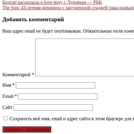
Навигация
Болгар рассказала о love story с Дуровым — РБК
The Sun: 43-летняя женщина с запущенной стадией рака назва
по
записям
Добавить комментарий
Ваш адрес email не будет опубликован.
Обязательные поля пом
Комментарий
*
Имя
*
Email
*
Сайт
Сохранить моё имя, email и адрес сайта в этом браузере д