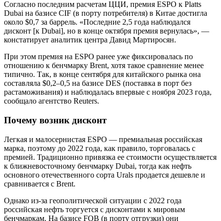
Согласно последним расчетам ЦЦИ, премия ESPO к Platts
Dubai на базисе CIF (в порту потребителя) в Китае достигла
около $0,7 за баррель. «Последние 2,5 года наблюдался
дисконт [к Dubai], но в конце октября премия вернулась», —
констатирует аналитик центра Давид Мартиросян.
При этом премия на ESPO ранее уже фиксировалась по
отношению к бенчмарку Brent, хотя такое сравнение менее
типично. Так, в конце сентября для китайского рынка она
составляла $0,2–0,5 на базисе DES (поставка в порт без
растаможивания) и наблюдалась впервые с ноября 2023 года,
сообщало агентство Reuters.
Почему возник дисконт
Легкая и малосернистая ESPO — премиальная российская
марка, поэтому до 2022 года, как правило, торговалась с
премией. Традиционно привязка ее стоимости осуществляется
к ближневосточному бенчмарку Dubai, тогда как нефть
основного отечественного сорта Urals продается дешевле и
сравнивается с Brent.
Однако из-за геополитической ситуации с 2022 года
российская нефть торгуется с дисконтами к мировым
бенчмаркам. На базисе FOB (в порту отгрузки) они