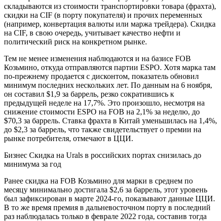
складываются из стоимости транспортировки товара (фрахта),
скидки на CIF (в порту покупателя) и прочих переменных
(например, конвертация валюты или маржа трейдера). Скидка
на CIF, в свою очередь, учитывает качество нефти и
политический риск на конкретном рынке.
Тем не менее изменения наблюдаются и на базисе FOB
Козьмино, откуда отправляются партии ESPO. Хотя марка там
по-прежнему продается с дисконтом, показатель обновил
минимум последних нескольких лет. По данным на 6 ноября,
он составил $1,9 за баррель, резко сократившись к
предыдущей неделе на 17,7%. Это произошло, несмотря на
снижение стоимости ESPO на FOB на 2,1% за неделю, до
$70,3 за баррель. Ставка фрахта в Китай уменьшилась на 1,4%,
до $2,3 за баррель, что также свидетельствует о премии на
рынке потребителя, отмечают в ЦЦИ.
Бизнес
Скидка на Urals в российских портах снизилась до
минимума за год
Ранее скидка на FOB Козьмино для марки в среднем по
месяцу минимально достигала $2,6 за баррель, этот уровень
был зафиксирован в марте 2024-го, показывают данные ЦЦИ.
В то же время премия в дальневосточном порту в последний
раз наблюдалась только в феврале 2022 года, составив тогда