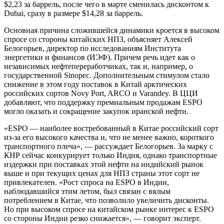
$2,23 за баррель, после чего в марте сменилась дисконтом к
Dubai, сразу в размере $14,28 за баррель.
Основная причина сложившейся динамики кроется в высоком
спросе со стороны китайских НПЗ, объясняет Алексей
Белогорьев, директор по исследованиям Института
энергетики и финансов (ИЭФ). Причем речь идет как о
независимых нефтепереработчиках, так и, например, о
государственной Sinopec. Дополнительным стимулом стало
снижение в этом году поставок в Китай арктических
российских сортов Novy Port, ARCO и Varandey. В ЦЦИ
добавляют, что поддержку премиальным продажам ESPO
могло оказать и сокращение закупок иранской нефти.
«ESPO — наиболее востребованный в Китае российский сорт
из-за его высокого качества и, что не менее важно, короткого
транспортного плеча», — рассуждает Белогорьев. За марку с
КНР сейчас конкурирует только Индия, однако транспортные
издержки при поставках этой нефти на индийский рынок
выше и при текущих ценах для НПЗ страны этот сорт не
привлекателен. «Рост спроса на ESPO в Индии,
наблюдавшийся этим летом, был связан с вялым
потреблением в Китае, что позволило увеличить дисконты.
Но при высоком спросе на китайском рынке интерес к ESPO
со стороны Индии резко снижается», — говорит эксперт.