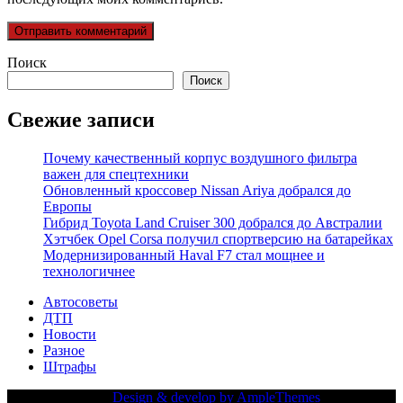
Поиск
Поиск
Свежие записи
Почему качественный корпус воздушного фильтра
важен для спецтехники
Обновленный кроссовер Nissan Ariya добрался до
Европы
Гибрид Toyota Land Cruiser 300 добрался до Австралии
Хэтчбек Opel Corsa получил спортверсию на батарейках
Модернизированный Haval F7 стал мощнее и
технологичнее
Автосоветы
ДТП
Новости
Разное
Штрафы
Copy Right Text |
Design & develop by AmpleThemes