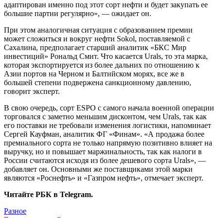
адаптирован именно под этот сорт нефти и будет закупать ее
большие партии регулярно», — ожидает он.
При этом аналогичная ситуация с образованием премии
может сложиться и вокруг нефти Sokol, поставляемой с
Сахалина, предполагает старший аналитик «БКС Мир
инвестиций» Рональд Смит. Что касается Urals, то эта марка,
которая экспортируется из более дальних по отношению к
Азии портов на Черном и Балтийском морях, все же в
большей степени подвержена санкционному давлению,
говорит эксперт.
В свою очередь, сорт ESPO с самого начала военной операции
торговался с заметно меньшим дисконтом, чем Urals, так как
его поставки не требовали изменения логистики, напоминает
Сергей Кауфман, аналитик ФГ «Финам». «А продажа более
премиального сорта не только напрямую позитивно влияет на
выручку, но и повышает маржинальность, так как налоги в
России считаются исходя из более дешевого сорта Urals», —
добавляет он. Основными же поставщиками этой марки
являются «Роснефть» и «Газпром нефть», отмечает эксперт.
Читайте РБК в Telegram.
Разное