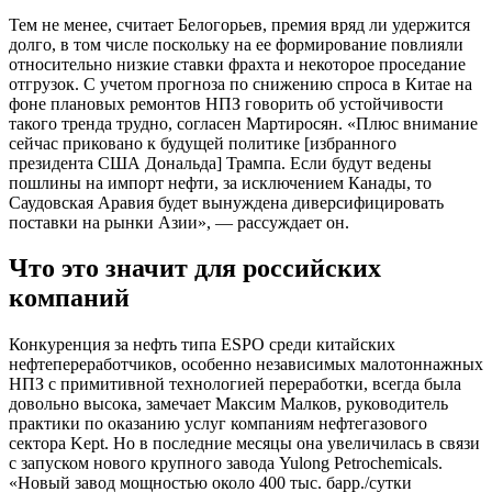
Тем не менее, считает Белогорьев, премия вряд ли удержится
долго, в том числе поскольку на ее формирование повлияли
относительно низкие ставки фрахта и некоторое проседание
отгрузок. С учетом прогноза по снижению спроса в Китае на
фоне плановых ремонтов НПЗ говорить об устойчивости
такого тренда трудно, согласен Мартиросян. «Плюс внимание
сейчас приковано к будущей политике [избранного
президента США Дональда] Трампа. Если будут ведены
пошлины на импорт нефти, за исключением Канады, то
Саудовская Аравия будет вынуждена диверсифицировать
поставки на рынки Азии», — рассуждает он.
Что это значит для российских
компаний
Конкуренция за нефть типа ESPO среди китайских
нефтепереработчиков, особенно независимых малотоннажных
НПЗ с примитивной технологией переработки, всегда была
довольно высока, замечает Максим Малков, руководитель
практики по оказанию услуг компаниям нефтегазового
сектора Kept. Но в последние месяцы она увеличилась в связи
с запуском нового крупного завода Yulong Petrochemicals.
«Новый завод мощностью около 400 тыс. барр./сутки