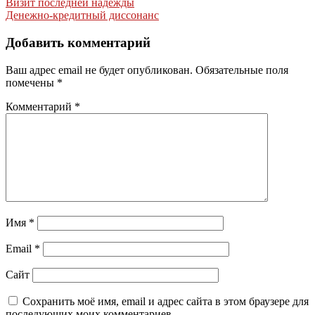
Навигация
Визит последней надежды
Денежно-кредитный диссонанс
по
записям
Добавить комментарий
Ваш адрес email не будет опубликован.
Обязательные поля
помечены
*
Комментарий
*
Имя
*
Email
*
Сайт
Сохранить моё имя, email и адрес сайта в этом браузере для
последующих моих комментариев.