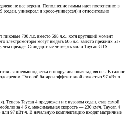
 далеко не все версии. Пополнение гаммы идет постепенно: в
 (седан, универсал и кросс-универсал) и относительно
иковые 700 л.с. вместо 598 л.с., хотя крутящий момент
его электромоторы могут выдать 605 л.с. вместо прежних 517
трее, чем прежде. Стандартные четверть мили Taycan GTS
аптивная пневмоподвеска и подруливающая задняя ось. В салоне
подогревом. Тяговой батареи эффективной емкостью 97 кВт·ч
я). Теперь Taycan 4 предложен и с кузовом седан, став самой
обилю за 4,6 с, максимальная скорость — 230 км/ч. Taycan 4
3 или 97 кВт·ч. В начальную комплектацию входят матричные