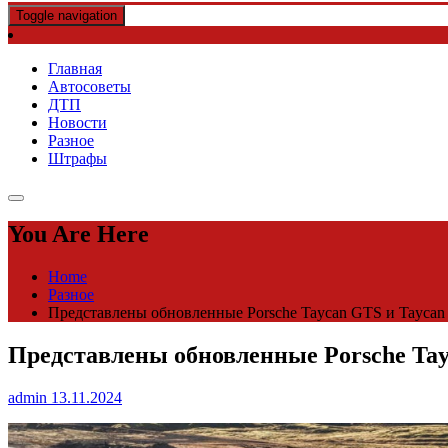
Toggle navigation
Главная
Автосоветы
ДТП
Новости
Разное
Штрафы
You Are Here
Home
Разное
Представлены обновленные Porsche Taycan GTS и Taycan
Представлены обновленные Porsche Tay
admin
13.11.2024