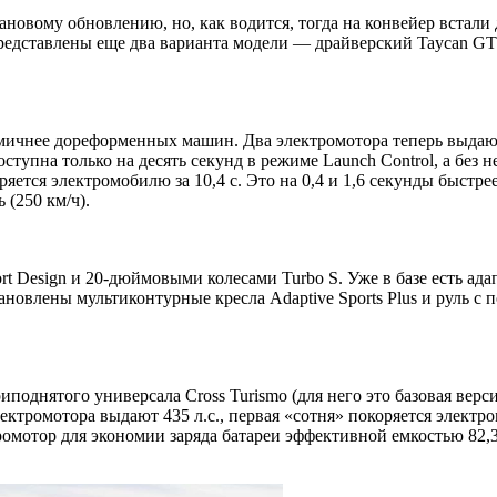
лановому обновлению, но, как водится, тогда на конвейер встали
редставлены еще два варианта модели — драйверский Taycan GTS
ичнее дореформенных машин. Два электромотора теперь выдают п
тупна только на десять секунд в режиме Launch Control, а без н
окоряется электромобилю за 10,4 с. Это на 0,4 и 1,6 секунды быс
 (250 км/ч).
t Design и 20-дюймовыми колесами Turbo S. Уже в базе есть ад
новлены мультиконтурные кресла Adaptive Sports Plus и руль с 
риподнятого универсала Cross Turismo (для него это базовая верси
тромотора выдают 435 л.с., первая «сотня» покоряется электром
омотор для экономии заряда батареи эффективной емкостью 82,