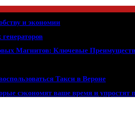
обству и экономии
 генераторов
овых Магнитов: Ключевые Преимущест
оспользоваться Такси в Вероне
орые сэкономят ваше время и упростят 