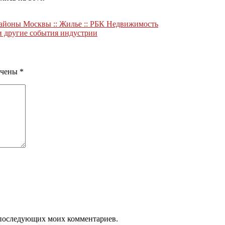
айоны Москвы :: Жилье :: РБК Недвижимость
 другие события индустрии
ечены
*
ля последующих моих комментариев.