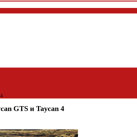
 4
can GTS и Taycan 4