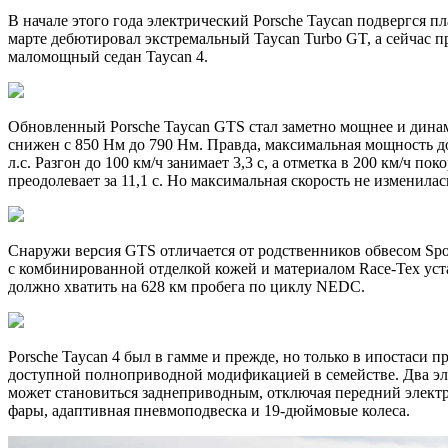
В начале этого года электрический Porsche Taycan подвергся п
марте дебютировал экстремальный Taycan Turbo GT, а сейчас п
маломощный седан Taycan 4.
Обновленный Porsche Taycan GTS стал заметно мощнее и динам
снижен с 850 Нм до 790 Нм. Правда, максимальная мощность дос
л.с. Разгон до 100 км/ч занимает 3,3 с, а отметка в 200 км/ч п
преодолевает за 11,1 с. Но максимальная скорость не изменилась
Снаружи версия GTS отличается от родственников обвесом Spor
с комбинированной отделкой кожей и материалом Race-Tex уста
должно хватить на 628 км пробега по циклу NEDC.
Porsche Taycan 4 был в гамме и прежде, но только в ипостаси п
доступной полноприводной модификацией в семействе. Два элек
может становиться заднеприводным, отключая передний электр
фары, адаптивная пневмоподвеска и 19-дюймовые колеса.