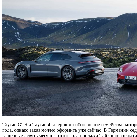
Taycan GTS и Taycan 4 завершили обновление семейства, котор
года, однако заказ можно оформить уже сейчас. В Германии сед
за первые девять месяцев этого года продажи Тайканов сократ