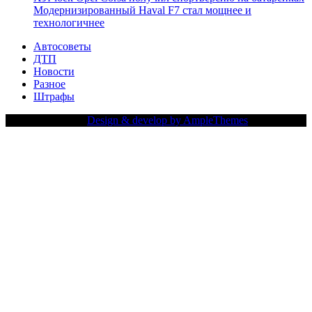
Модернизированный Haval F7 стал мощнее и
технологичнее
Автосоветы
ДТП
Новости
Разное
Штрафы
Copy Right Text |
Design & develop by AmpleThemes