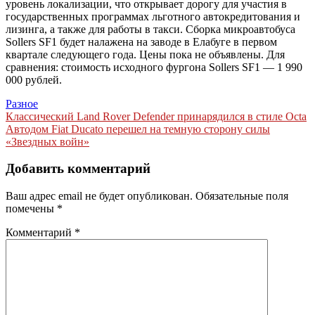
уровень локализации, что открывает дорогу для участия в
государственных программах льготного автокредитования и
лизинга, а также для работы в такси. Сборка микроавтобуса
Sollers SF1 будет налажена на заводе в Елабуге в первом
квартале следующего года. Цены пока не объявлены. Для
сравнения: стоимость исходного фургона Sollers SF1 — 1 990
000 рублей.
Разное
Навигация
Классический Land Rover Defender принарядился в стиле Octa
Автодом Fiat Ducato перешел на темную сторону силы
по
«Звездных войн»
записям
Добавить комментарий
Ваш адрес email не будет опубликован.
Обязательные поля
помечены
*
Комментарий
*