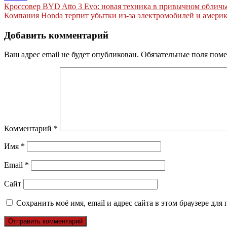
Навигация
Кроссовер BYD Atto 3 Evo: новая техника в привычном обличь
Компания Honda терпит убытки из-за электромобилей и амери
по
записям
Добавить комментарий
Ваш адрес email не будет опубликован.
Обязательные поля пом
Комментарий
*
Имя
*
Email
*
Сайт
Сохранить моё имя, email и адрес сайта в этом браузере д