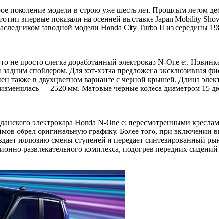
ое поколение модели в строю уже шесть лет. Прошлым летом деб
тотип впервые показали на осенней выставке Japan Mobility Sho
аследником заводной модели Honda City Turbo II из середины 198
это не просто слегка доработанный электрокар N-One e:. Новин
адним спойлером. Для хот-хэтча предложена эксклюзивная фио
ен также в двухцветном варианте с черной крышей. Длина элект
а не изменилась — 2520 мм. Матовые черные колеса диаметром 1
жданского электрокара Honda N-One e: пересмотренными кресл
мов обрел оригинальную графику. Более того, при включении в
здает иллюзию смены ступеней и передает синтезированный рык
онно-развлекательного комплекса, подогрев передних сидений 