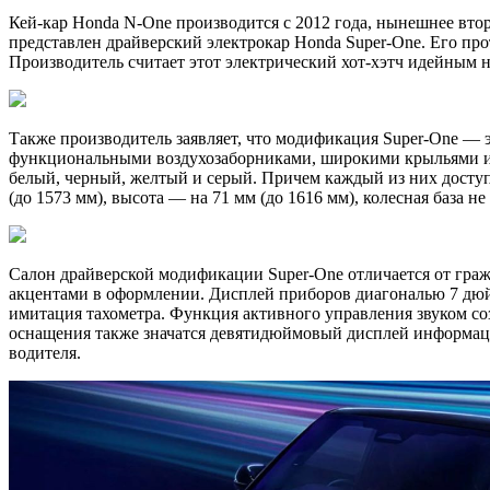
Кей-кар Honda N-One производится с 2012 года, нынешнее втор
представлен драйверский электрокар Honda Super-One. Его про
Производитель считает этот электрический хот-хэтч идейным н
Также производитель заявляет, что модификация Super-One — 
функциональными воздухозаборниками, широкими крыльями и з
белый, черный, желтый и серый. Причем каждый из них доступ
(до 1573 мм), высота — на 71 мм (до 1616 мм), колесная баз
Салон драйверской модификации Super-One отличается от гра
акцентами в оформлении. Дисплей приборов диагональю 7 дюй
имитация тахометра. Функция активного управления звуком со
оснащения также значатся девятидюймовый дисплей информаци
водителя.