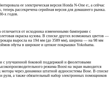
ютировала ее электрическая версия Honda N-One e:, а сейчас
w, теперь рассекречена серийная версия для домашнего рынка.
0-х годов.
ка отличается от исходника измененными бамперами с
летовая окраска кузова. В списке других возможных цветов —
рокара выросла на 194 мм (до 3589 мм), ширина — на 98 мм
5 дюймов обуты в широкие и цепкие покрышки Yokohama.
ами с улучшенной боковой поддержкой и фиолетовыми
ысокопроизводительного режима Boost на экран выводится
 мотора через динамики штатной аудиосистемы Bose. В списке
и руля, а также обязательный набор электронных помощников