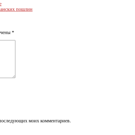
е
канских пошлин
ечены
*
ля последующих моих комментариев.