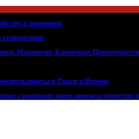
обству и экономии
 генераторов
овых Магнитов: Ключевые Преимущест
оспользоваться Такси в Вероне
орые сэкономят ваше время и упростят 