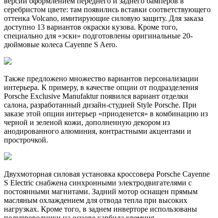
версий оформлением переднего и заднего бамперов в
серебристом цвете: там появились вставки соответствующего
оттенка Volcano, имитирующие силовую защиту. Для заказа
доступно 13 вариантов окраски кузова. Кроме того,
специально для «эски» подготовлены оригинальные 20-
дюймовые колеса Cayenne S Aero.
Также предложено множество вариантов персонализации
интерьера. К примеру, в качестве опции от подразделения
Porsche Exclusive Manufaktur появился вариант отделки
салона, разработанный дизайн-студией Style Porsche. При
заказе этой опции интерьер «приоденется» в комбинацию из
черной и зеленой кожи, дополненную декором из
анодированного алюминия, контрастными акцентами и
прострочкой.
Двухмоторная силовая установка кроссовера Porsche Cayenne
S Electric снабжена синхронными электродвигателями с
постоянными магнитами. Задний мотор оснащен прямым
масляным охлаждением для отвода тепла при высоких
нагрузках. Кроме того, в заднем инверторе использованы
полупроводники на основе карбида кремния,