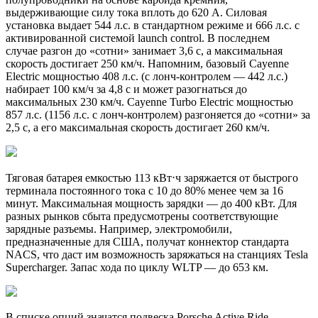
выдерживающие силу тока вплоть до 620 А. Силовая
установка выдает 544 л.с. в стандартном режиме и 666 л.с. с
активированной системой launch control. В последнем
случае разгон до «сотни» занимает 3,6 с, а максимальная
скорость достигает 250 км/ч. Напомним, базовый Cayenne
Electric мощностью 408 л.с. (с лонч-контролем — 442 л.с.)
набирает 100 км/ч за 4,8 с и может разогнаться до
максимальных 230 км/ч. Cayenne Turbo Electric мощностью
857 л.с. (1156 л.с. с лонч-контролем) разгоняется до «сотни» за
2,5 с, а его максимальная скорость достигает 260 км/ч.
Тяговая батарея емкостью 113 кВт⋅ч заряжается от быстрого
терминала постоянного тока с 10 до 80% менее чем за 16
минут. Максимальная мощность зарядки — до 400 кВт. Для
разных рынков сбыта предусмотрены соответствующие
зарядные разъемы. Например, электромобили,
предназначенные для США, получат коннектор стандарта
NACS, что даст им возможность заряжаться на станциях Tesla
Supercharger. Запас хода по циклу WLTP — до 653 км.
В списке опций значатся подвеска Porsche Active Ride,