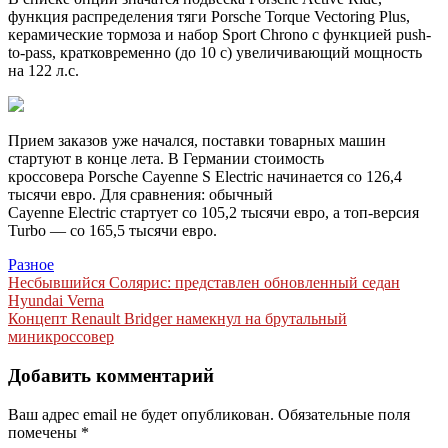
функция распределения тяги Porsche Torque Vectoring Plus,
керамические тормоза и набор Sport Chrono с функцией push-
to-pass, кратковременно (до 10 с) увеличивающий мощность
на 122 л.с.
Прием заказов уже начался, поставки товарных машин
стартуют в конце лета. В Германии стоимость
кроссовера Porsche Cayenne S Electric начинается со 126,4
тысячи евро. Для сравнения: обычный
Cayenne Electric стартует со 105,2 тысячи евро, а топ-версия
Turbo — со 165,5 тысячи евро.
Разное
Навигация
Несбывшийся Солярис: представлен обновленный седан
Hyundai Verna
по
Концепт Renault Bridger намекнул на брутальный
записям
миникроссовер
Добавить комментарий
Ваш адрес email не будет опубликован.
Обязательные поля
помечены
*