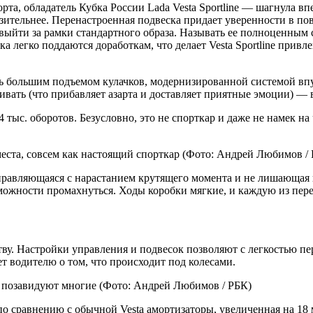
та, обладатель Кубка России Lada Vesta Sportline — шагнула вп
зительнее. Перенастроенная подвеска придает уверенности в по
выйти за рамки стандартного образа. Называть ее полноценным 
а легко поддаются доработкам, что делает Vesta Sportline при
ть большим подъемом кулачков, модернизированной системой вп
ивать (что прибавляет азарта и доставляет приятные эмоции) — в
тыс. оборотов. Безусловно, это не спорткар и даже не намек на ч
места, совсем как настоящий спорткар
(Фото: Андрей Любимов / 
правляющаяся с нарастанием крутящего момента и не лишающая 
можности промахнуться. Ходы коробки мягкие, и каждую из пере
рству. Настройки управления и подвесок позволяют с легкостью 
т водителю о том, что происходит под колесами.
и позавидуют многие
(Фото: Андрей Любимов / РБК)
 по сравнению с обычной Vesta амортизаторы, увеличенная на 18