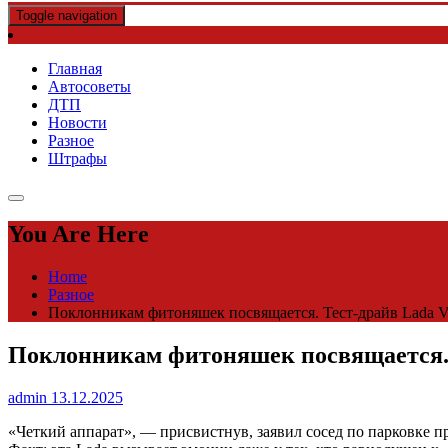
Toggle navigation
Главная
Автосоветы
ДТП
Новости
Разное
Штрафы
You Are Here
Home
Разное
Поклонникам фитоняшек посвящается. Тест-драйв Lada Vest
Поклонникам фитоняшек посвящается. Те
admin
13.12.2025
«Четкий аппарат», — присвистнув, заявил сосед по парковке 