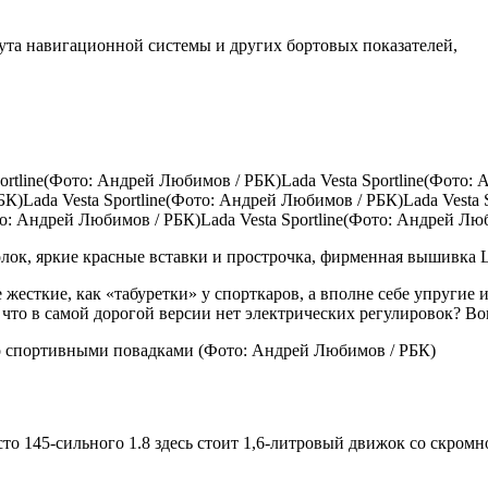
та навигационной системы и других бортовых показателей,
portline(Фото: Андрей Любимов / РБК)Lada Vesta Sportline(Фото:
К)Lada Vesta Sportline(Фото: Андрей Любимов / РБК)Lada Vesta 
то: Андрей Любимов / РБК)Lada Vesta Sportline(Фото: Андрей Лю
ок, яркие красные вставки и прострочка, фирменная вышивка Lad
жесткие, как «табуретки» у спорткаров, а вполне себе упругие 
 что в самой дорогой версии нет электрических регулировок? Во
со спортивными повадками
(Фото: Андрей Любимов / РБК)
то 145-сильного 1.8 здесь стоит 1,6-литровый движок со скромной