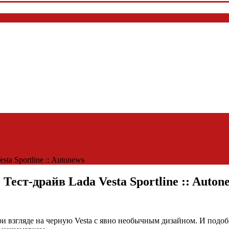
a Sportline :: Autonews
ст-драйв Lada Vesta Sportline :: Auton
при взгляде на черную Vesta с явно необычным дизайном. И под