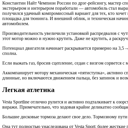
Константин Найт Чемпион России по дрэг-рейсингу, мастер спор
экстерьером и интерьером поработали — автомобиль стал выра
получился удачный компромиссный вариант для тех, кто хочет 
площадка для тюнинга. И внешний облик, и техническая начинк
автомобилем.
Производительность увеличили установкой распредвалов с чу
этот мотор можно и нужно крутить. Даже не крутить, а раскруч
Потенциал двигателя начинает раскрывается примерно на 3,5 –4 
сполна.
Если выжать газ, бросив сцепление, седан с визгом сорвется с 
Аккомпанирует мотору механическая «пятиступка», активно с
длинные, но включаются движением пальца, без запинок и воз
Легкая атлетика
Vesta Sportline отлично рулится и активно подталкивает к озо
виражи. Примечательно, что ходовая крайне деликатно сообщае
Большие дисковые тормоза делают свое дело. Тормозному пут
Она тут полностью унаследована от Vesta Sport: более жесткие