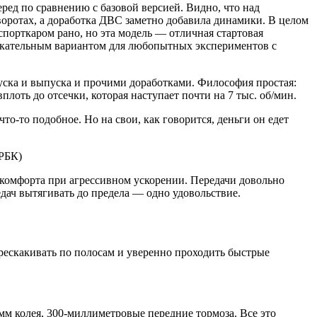
еред по сравнению с базовой версией. Видно, что над
воротах, а доработка ДВС заметно добавила динамики. В целом
спорткаром рано, но эта модель — отличная стартовая
влекательным вариантом для любопытных экспериментов с
уска и выпуска и прочими доработками. Философия простая:
плоть до отсечки, которая наступает почти на 7 тыс. об/мин.
то-то подобное. Но на свои, как говорится, деньги он едет
РБК)
комфорта при агрессивном ускорении. Передачи довольно
дач вытягивать до предела — одно удовольствие.
перескакивать по полосам и уверенно проходить быстрые
 мм колея, 300-миллиметровые передние тормоза. Все это