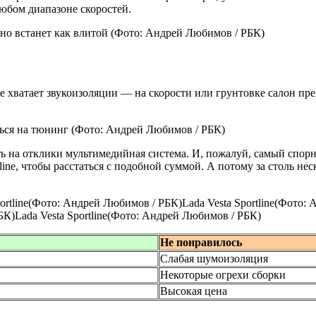
юбом диапазоне скоростей.
но встанет как влитой
(Фото: Андрей Любимов / РБК)
е хватает звукоизоляции — на скорости или грунтовке салон пр
ться на тюнинг
(Фото: Андрей Любимов / РБК)
ть на отклики мультимедийная система. И, пожалуй, самый спор
tline, чтобы расстаться с подобной суммой. А потому за столь н
portline(Фото: Андрей Любимов / РБК)Lada Vesta Sportline(Фото:
БК)Lada Vesta Sportline(Фото: Андрей Любимов / РБК)
Не понравилось
Слабая шумоизоляция
Некоторые огрехи сборки
Высокая цена