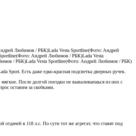
 Андрей Любимов / РБК)Lada Vesta Sportline(Фото: Андрей
Sportline(Фото: Андрей Любимов / РБК)Lada Vesta
бимов / РБК)Lada Vesta Sportline(Фото: Андрей Любимов / РБК)
a Sport. Есть даже едко-красная подсветка дверных ручек.
и мягкие. После долгой поездки не вываливаешься из них с
прос оставим за скобками.
 отдачей в 118 л.с. По сути тот же агрегат, что ставят под