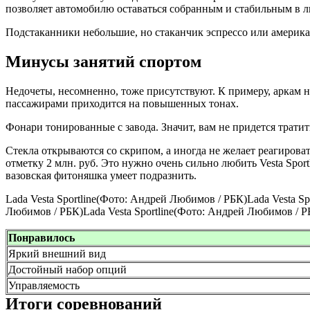
позволяет автомобилю оставаться собранным и стабильным в л
Подстаканники небольшие, но стаканчик эспрессо или америка
Минусы занятий спортом
Недочеты, несомненно, тоже присутствуют. К примеру, аркам н
пассажирами приходится на повышенных тонах.
Фонари тонированные с завода. Значит, вам не придется трати
Стекла открываются со скрипом, а иногда не желает реагирова
отметку 2 млн. руб. Это нужно очень сильно любить Vesta Spor
вазовская фитоняшка умеет подразнить.
Lada Vesta Sportline(Фото: Андрей Любимов / РБК)Lada Vesta S
Любимов / РБК)Lada Vesta Sportline(Фото: Андрей Любимов / Р
Понравилось
Яркий внешний вид
Достойный набор опций
Управляемость
Итоги соревнований