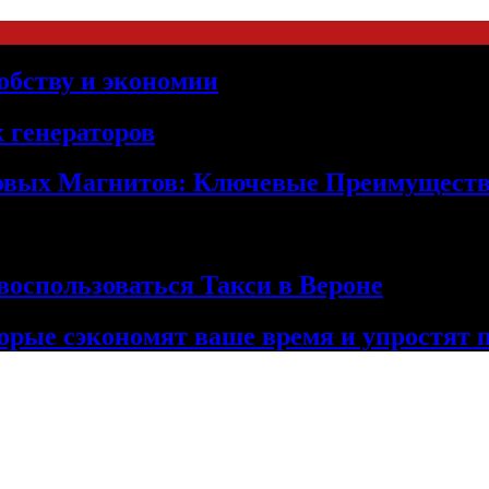
обству и экономии
 генераторов
овых Магнитов: Ключевые Преимущест
оспользоваться Такси в Вероне
орые сэкономят ваше время и упростят 