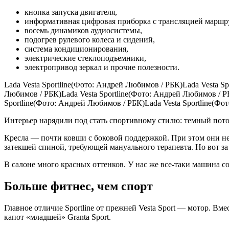
кнопка запуска двигателя,
информативная цифровая приборка с трансляцией маршру
восемь динамиков аудиосистемы,
подогрев рулевого колеса и сидений,
система кондиционирования,
электрические стеклоподъемники,
электропривод зеркал и прочие полезности.
Lada Vesta Sportline(Фото: Андрей Любимов / РБК)Lada Vesta S
Любимов / РБК)Lada Vesta Sportline(Фото: Андрей Любимов / РБ
Sportline(Фото: Андрей Любимов / РБК)Lada Vesta Sportline(Фо
Интерьер нарядили под стать спортивному стилю: темный потол
Кресла — почти ковши с боковой поддержкой. При этом они не 
затекшей спиной, требующей мануального терапевта. Но вот за
В салоне много красных оттенков. У нас же все-таки машина 
Больше фитнес, чем спорт
Главное отличие Sportline от прежней Vesta Sport — мотор. Вмес
капот «младшей» Granta Sport.