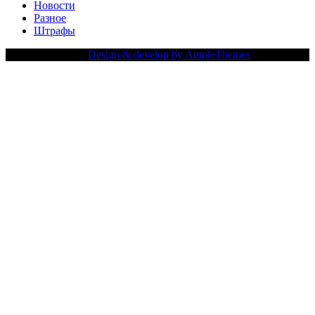
Новости
Разное
Штрафы
Copy Right Text |
Design & develop by AmpleThemes