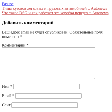
Разное
Навигация
Типы кузовов легковых и грузовых автомобилей :: Autonews
Что такое DSG и как работает эта коробка передач :: Autonews
по
записям
Добавить комментарий
Ваш адрес email не будет опубликован.
Обязательные поля
помечены
*
Комментарий
*
Имя
*
Email
*
Сайт