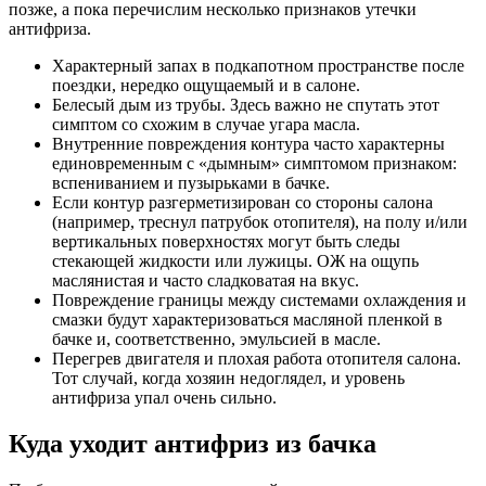
позже, а пока перечислим несколько признаков утечки
антифриза.
Характерный запах в подкапотном пространстве после
поездки, нередко ощущаемый и в салоне.
Белесый дым из трубы. Здесь важно не спутать этот
симптом со схожим в случае угара масла.
Внутренние повреждения контура часто характерны
единовременным с «дымным» симптомом признаком:
вспениванием и пузырьками в бачке.
Если контур разгерметизирован со стороны салона
(например, треснул патрубок отопителя), на полу и/или
вертикальных поверхностях могут быть следы
стекающей жидкости или лужицы. ОЖ на ощупь
маслянистая и часто сладковатая на вкус.
Повреждение границы между системами охлаждения и
смазки будут характеризоваться масляной пленкой в
бачке и, соответственно, эмульсией в масле.
Перегрев двигателя и плохая работа отопителя салона.
Тот случай, когда хозяин недоглядел, и уровень
антифриза упал очень сильно.
Куда уходит антифриз из бачка