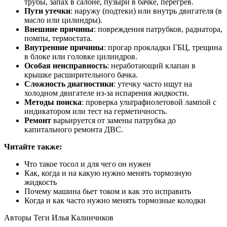
трубы, запах в салоне, пузыри в бачке, перегрев.
Пути утечки
: наружу (подтеки) или внутрь двигателя (в
масло или цилиндры).
Внешние причины
: повреждения патрубков, радиатора,
помпы, термостата.
Внутренние причины
: прогар прокладки ГБЦ, трещина
в блоке или головке цилиндров.
Особая неисправность
: неработающий клапан в
крышке расширительного бачка.
Сложность диагностики
: утечку часто ищут на
холодном двигателе из-за испарения жидкости.
Методы поиска
: проверка ультрафиолетовой лампой с
индикатором или тест на герметичность.
Ремонт
варьируется от замены патрубка до
капитального ремонта ДВС.
Читайте также:
Что такое тосол и для чего он нужен
Как, когда и на какую нужно менять тормозную
жидкость
Почему машина бьет током и как это исправить
Когда и как часто нужно менять тормозные колодки
Авторы Теги Илья Калинчиков