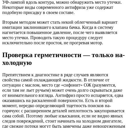
УФ-лампой вдоль контура, можно обнаружить место утечки.
Некоторые виды современного антифриза уже содержат
подобную присадку в своем составе.
Вторым методом может стать некий облегченный вариант
имитации заклинившего клапана бачка. Когда в систему
нагнетается повышенное давление, после чего выявляется
место утечки. Проводить такую процедуру следует
исключительно после простоя, не прогревая мотор.
Проверка герметичности — только на-
холодную
Препятствием к диагностике в ряде случаев являются
свойства самой охлаждающей жидкости. В отличие от
ситуации с маслом, место где «сифонит» ОЖ (разумеется,
если там не льет ручьем) может очень долго скрываться даже
от внимательного взгляда. Антифриз просто испаряется, едва
оказавшись на раскаленной поверхности. Есть и второй
момент, нередко определяющий тщетность поисков на-
горячую: с расширением деталей неплотность закупоривается
сама собой. Поэтому любые изыскания, если не видно явных
следов повреждений, стоит начинать на холодном двигателе,
где свежие потеки могут быть замечены даже невооруженным