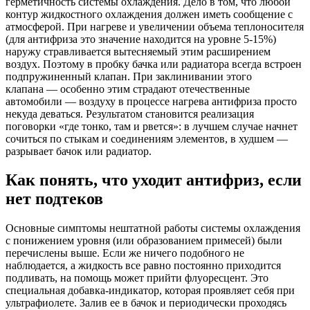
герметичность системы охлаждения. Дело в том, что любой
контур жидкостного охлаждения должен иметь сообщение с
атмосферой. При нагреве и увеличении объема теплоносителя
(для антифриза это значение находится на уровне 5-15%)
наружу стравливается вытесняемый этим расширением
воздух. Поэтому в пробку бачка или радиатора всегда встроен
подпружиненный клапан. При заклинивании этого
клапана — особенно этим страдают отечественные
автомобили — воздуху в процессе нагрева антифриза просто
некуда деваться. Результатом становится реализация
поговорки «где тонко, там и рвется»: в лучшем случае начнет
сочиться по стыкам и соединениям элементов, в худшем —
разрывает бачок или радиатор.
Как понять, что уходит антифриз, если
нет подтеков
Основные симптомы нештатной работы системы охлаждения
с понижением уровня (или образованием примесей) были
перечислены выше. Если же ничего подобного не
наблюдается, а жидкость все равно постоянно приходится
подливать, на помощь может прийти флуоресцент. Это
специальная добавка-индикатор, которая проявляет себя при
ультрафиолете. Залив ее в бачок и периодически проходясь