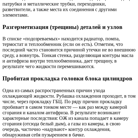
патрубки и металлические трубки, переходники,
разветвители, а также места их соединения с другими
элементами.
Разгерметизация (трещины) деталей и узлов
В списке «подозреваемых» находится радиатор, помпа,
термостат и теплообменник (если он есть). Отметим, что
последний часто становится причиной утечки не во внешнюю
среду, а вовнутрь. Тонкая стенка, разделяющая контуры масла
и антифриза внутри теплообменника, дает трещину, в
результате чего жидкости перемешиваются.
Пробитая прокладка головки блока цилиндров
Одна из самых распространенных причин ухода
охлаждающей жидкости. Рубашка охлаждения проходит, в том
числе, через прокладку ГБЦ. По ряду причин прокладку
пробивает в самом тонком месте — как раз между камерой
сгорания и каналом антифриза. В результате возникают
характерные последствия: ОЖ из канала попадает в камеру
сгорания (отсюда белый дым), а газы из камеры, в свою
очередь, частично «надувают» контур охлаждения,
обнаруживая себя пузырением в бачке.